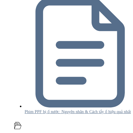
Phim PPF bị ố nước: Nguyên nhân & Cách tẩy ố hiệu quả nhất