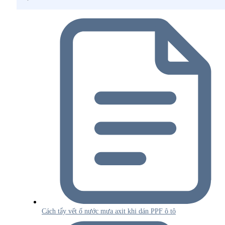
Cách tẩy vết ố nước mưa axit khi dán PPF ô tô