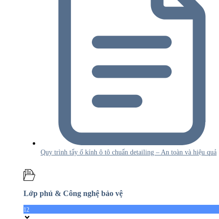
Quy trình tẩy ố kính ô tô chuẩn detailing – An toàn và hiệu quả
Lớp phủ & Công nghệ bảo vệ
12