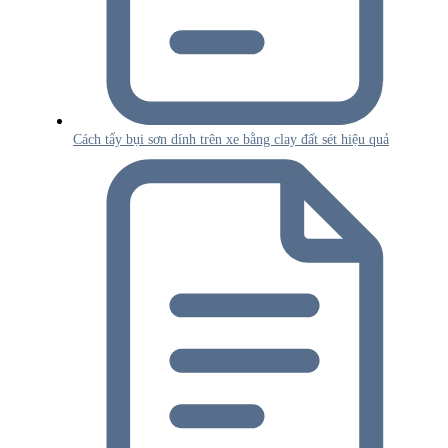
Cách tẩy bụi sơn dính trên xe bằng clay đất sét hiệu quả