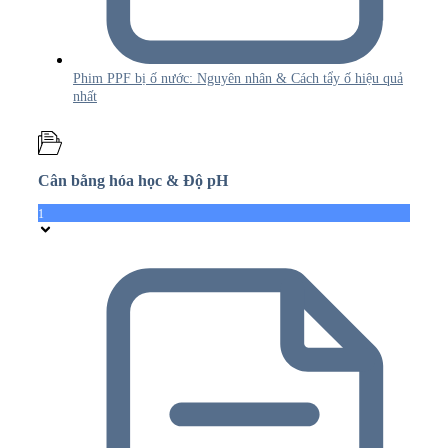
Phim PPF bị ố nước: Nguyên nhân & Cách tẩy ố hiệu quả
nhất
Cân bằng hóa học & Độ pH
1