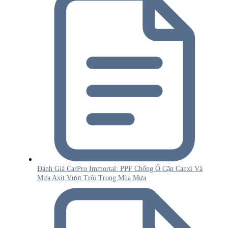
Đánh Giá CarPro Immortal: PPF Chống Ố Cặn Canxi Và
Mưa Axit Vượt Trội Trong Mùa Mưa