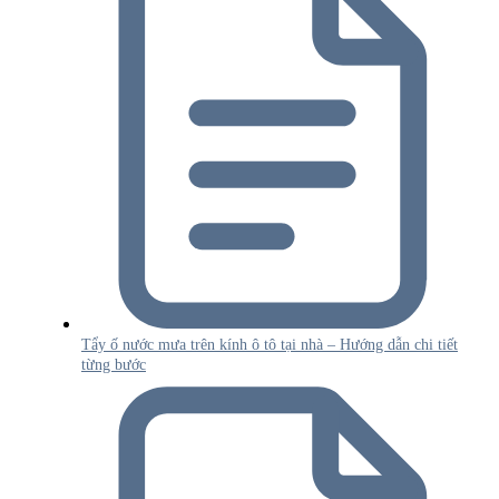
Tẩy ố nước mưa trên kính ô tô tại nhà – Hướng dẫn chi tiết
từng bước