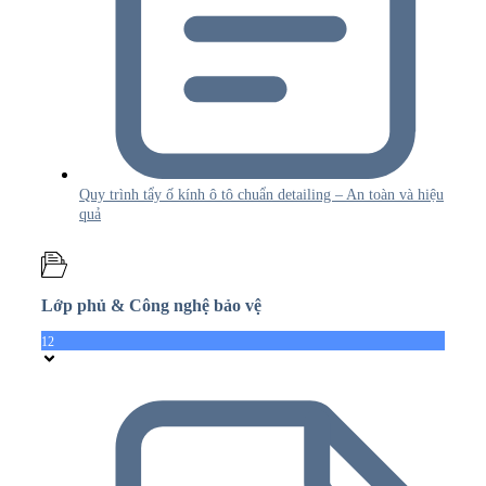
Quy trình tẩy ố kính ô tô chuẩn detailing – An toàn và hiệu
quả
Lớp phủ & Công nghệ bảo vệ
12