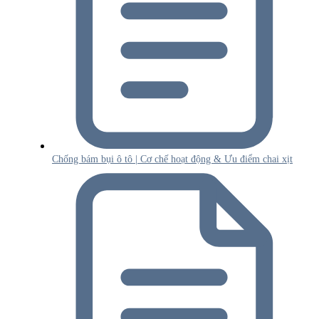
Chống bám bụi ô tô | Cơ chế hoạt động & Ưu điểm chai xịt