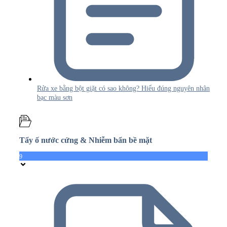
Rửa xe bằng bột giặt có sao không? Hiểu đúng nguyên nhân
bạc màu sơn
Tẩy ố nước cứng & Nhiễm bẩn bề mặt
9