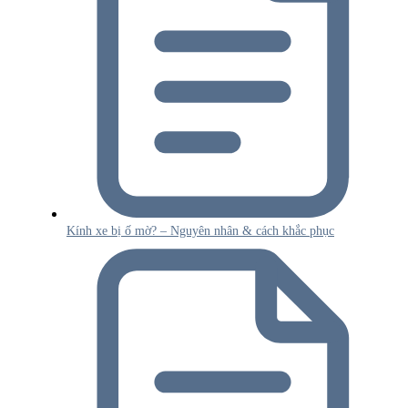
Kính xe bị ố mờ? – Nguyên nhân & cách khắc phục