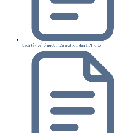
Cách tẩy vết ố nước mưa axit khi dán PPF ô tô