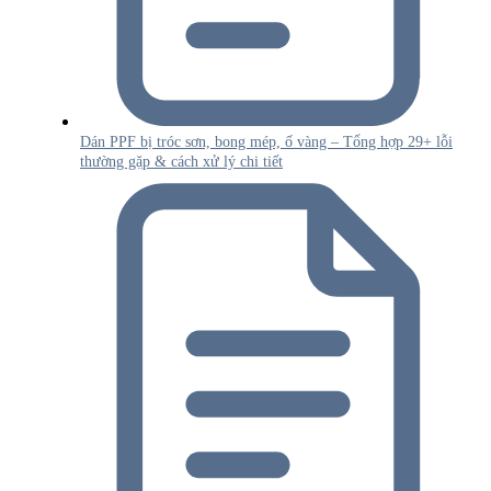
Dán PPF bị tróc sơn, bong mép, ố vàng – Tổng hợp 29+ lỗi
thường gặp & cách xử lý chi tiết