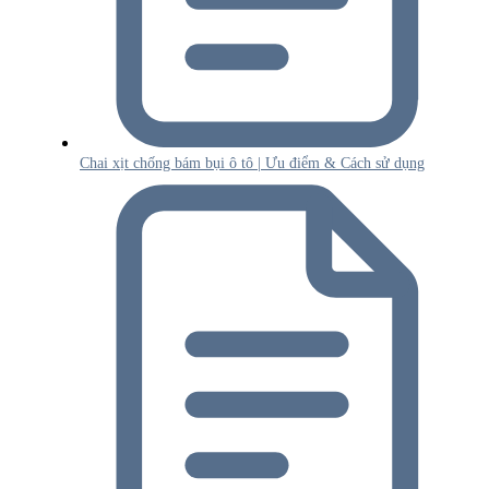
Chai xịt chống bám bụi ô tô | Ưu điểm & Cách sử dụng