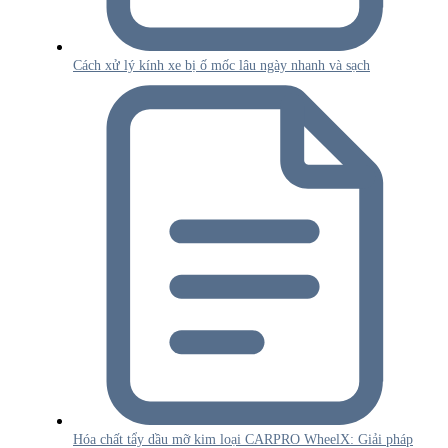
Cách xử lý kính xe bị ố mốc lâu ngày nhanh và sạch
Hóa chất tẩy dầu mỡ kim loại CARPRO WheelX: Giải pháp