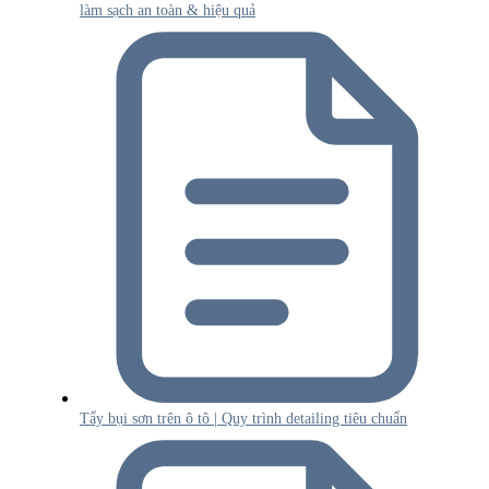
làm sạch an toàn & hiệu quả
Tẩy bụi sơn trên ô tô | Quy trình detailing tiêu chuẩn