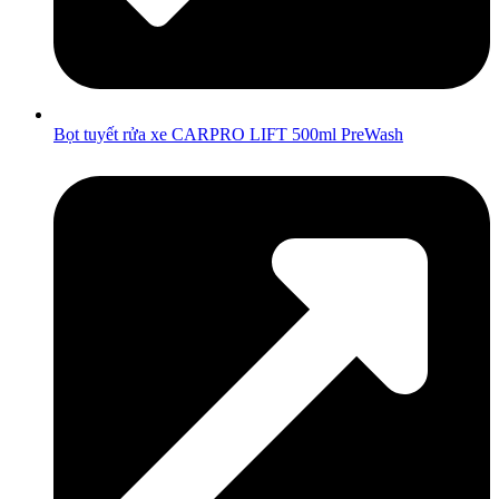
Bọt tuyết rửa xe CARPRO LIFT 500ml PreWash