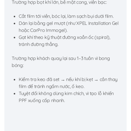
Trường hợp bọt khí lớn, bề mặt cong, viền bạc:
Cắt film tới viền, bóc lại, làm sạch bụi dưới film.
Dán lại bằng gel mượt (như XPEL Installation Gel
hoặc CarPro Immogel).
Gạt khí theo kỹ thuật đường xoắn ốc (spiral),
tránh đường thẳng.
Trường hợp khách quay lại sau 1–3 tuần vì bong
bóng:
Kiểm tra keo đã set → nếu khí bị kẹt → cần thay
film để tránh ngấm nước, ố keo.
Tuyệt đối không dùng kim chích, vì tạo lỗ khiến
PPF xuống cấp nhanh.