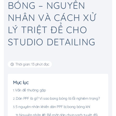
BÓNG – NGUYÊN
NHÂN VÀ CÁCH XỬ
LÝ TRIỆT ĐỂ CHO
STUDIO DETAILING
Thời gian: 13 phút đọc
Mục lục
Vấn đề thường gặp
Dán PPF là gì? Vì sao bong bóng là lỗi nghiêm trọng?
5 nguyên nhân khiến dán PPF bị bong bóng khí
Nguyên nhân #1: Bề mặt dán chưa sạch tuyệt đối