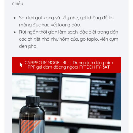
nhiều
Sau khi gạt xong và sấy nhẹ, gel không để lại
màng đục hay vết loang dầu.
Rút ngắn thời gian làm sạch, đặc biệt trong dán
các chi tiết nhỏ như hõm cửa, gờ taplo, viền cụm
đèn pha.
CARPRO IMMOGEL 4L │ Dung dịch dán phim
PPF gel đậm đặcng ngoại FYTECH FY-3AT