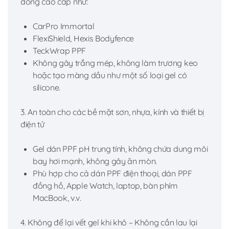
dòng cao cấp như:
CarPro Immortal
FlexiShield, Hexis Bodyfence
TeckWrap PPF
Không gây trắng mép, không làm trương keo
hoặc tạo màng dầu như một số loại gel có
silicone.
3. An toàn cho các bề mặt sơn, nhựa, kính và thiết bị
điện tử
Gel dán PPF pH trung tính, không chứa dung môi
bay hơi mạnh, không gây ăn mòn.
Phù hợp cho cả dán PPF điện thoại, dán PPF
đồng hồ, Apple Watch, laptop, bàn phím
MacBook, v.v.
4. Không để lại vết gel khi khô – Không cần lau lại