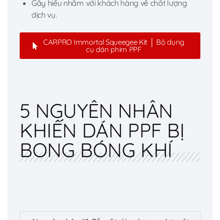
Gây hiểu nhầm với khách hàng về chất lượng
dịch vụ.
CARPRO Immortal Squeegee Kit │ Bộ dụng
cụ dán phim PPF
5 NGUYÊN NHÂN
KHIẾN DÁN PPF BỊ
BONG BÓNG KHÍ