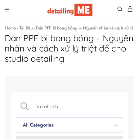
Detailing
Đồ
Me
nghề
Home
-
Tài liệu
-
Dán PPF bị bong bóng – Nguyên nhân và cách xử lý triệ
chăm
sóc
Dán PPF bị bong bóng – Nguyên
xe
–
nhân và cách xử lý triệt để cho
Săn
sales
studio detailing
giá
tốt!