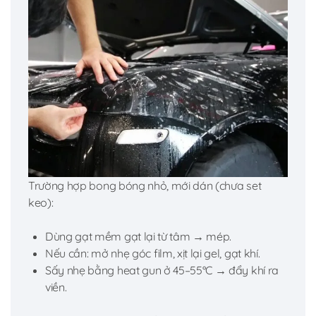
Trường hợp bong bóng nhỏ, mới dán (chưa set
keo):
Dùng gạt mềm gạt lại từ tâm → mép.
Nếu cần: mở nhẹ góc film, xịt lại gel, gạt khí.
Sấy nhẹ bằng heat gun ở 45–55°C → đẩy khí ra
viền.