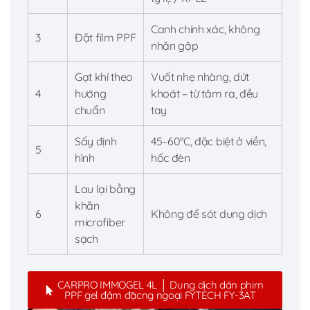
Canh chính xác, không
3
Đặt film PPF
nhăn gập
Gạt khí theo
Vuốt nhẹ nhàng, dứt
4
hướng
khoát – từ tâm ra, đều
chuẩn
tay
Sấy định
45–60°C, đặc biệt ở viền,
5
hình
hốc đèn
Lau lại bằng
khăn
6
Không để sót dung dịch
microfiber
sạch
CARPRO IMMOGEL 4L │ Dung dịch dán phim
PPF gel đậm đặcng ngoại FYTECH FY-3AT