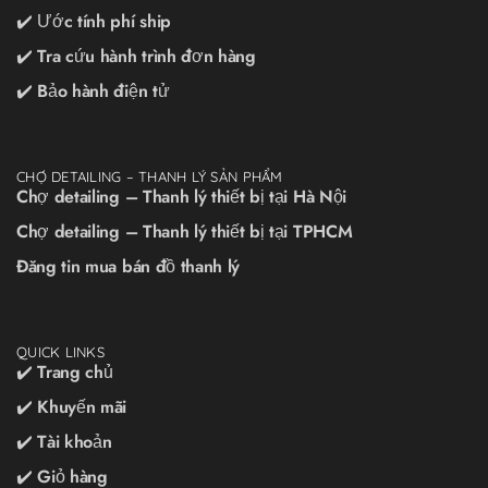
✔️ Ước tính phí ship
✔️ Tra cứu hành trình đơn hàng
✔️ Bảo hành điện tử
CHỢ DETAILING – THANH LÝ SẢN PHẨM
Chợ detailing – Thanh lý thiết bị tại Hà Nội
Chợ detailing – Thanh lý thiết bị tại TPHCM
Đăng tin mua bán đồ thanh lý
QUICK LINKS
✔️ Trang chủ
✔️ Khuyến mãi
✔️ Tài khoản
✔️ Giỏ hàng