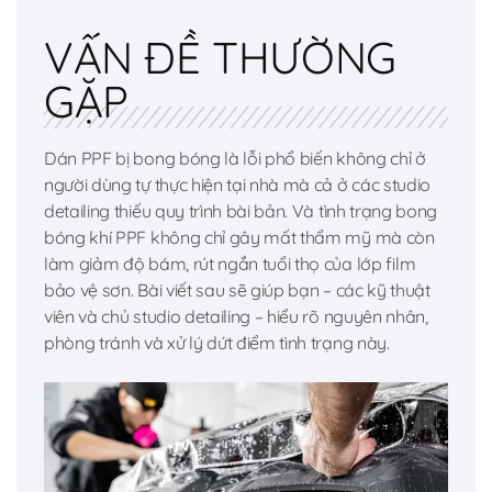
VẤN ĐỀ THƯỜNG
GẶP
Dán PPF bị bong bóng là lỗi phổ biến không chỉ ở
người dùng tự thực hiện tại nhà mà cả ở các studio
detailing thiếu quy trình bài bản. Và tình trạng bong
bóng khí PPF không chỉ gây mất thẩm mỹ mà còn
làm giảm độ bám, rút ngắn tuổi thọ của lớp film
bảo vệ sơn. Bài viết sau sẽ giúp bạn – các kỹ thuật
viên và chủ studio detailing – hiểu rõ nguyên nhân,
phòng tránh và xử lý dứt điểm tình trạng này.