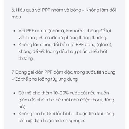
6. Hiệu quả với PPF nhám và bóng – Không làm đổi
màu
Với PPF matte (nhám), ImmoGel không để lại
vết loang như nước xà phòng thông thường.
Không làm thay đổi bề mặt PPF bóng (gloss),
không để vết loang dầu hay phản chiếu bất
thường.
7. Dạng gel dán PPF đậm đặc, trong suốt, tiện dụng
– Có thể pha loãng tùy ứng dụng
Có thể pha thêm 10–20% nước cất nếu muốn
giảm độ nhớt cho bề mặt nhỏ (điện thoại, đồng
hồ).
Không tạo bọt khi lắc bình – thuận tiện khi dùng
bình xịt điện hoặc airless sprayer.