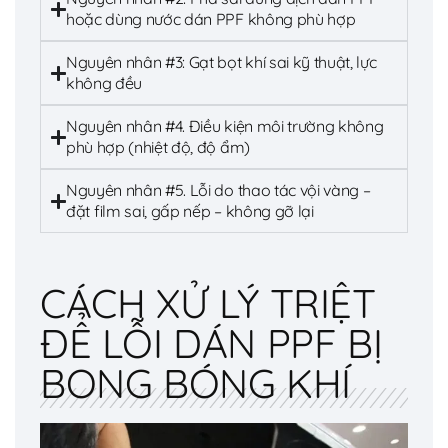
hoặc dùng nước dán PPF không phù hợp
Nguyên nhân #3: Gạt bọt khí sai kỹ thuật, lực
không đều
Nguyên nhân #4. Điều kiện môi trường không
phù hợp (nhiệt độ, độ ẩm)
Nguyên nhân #5. Lỗi do thao tác vội vàng –
đặt film sai, gấp nếp – không gỡ lại
CÁCH XỬ LÝ TRIỆT
ĐỂ LỖI DÁN PPF BỊ
BONG BÓNG KHÍ