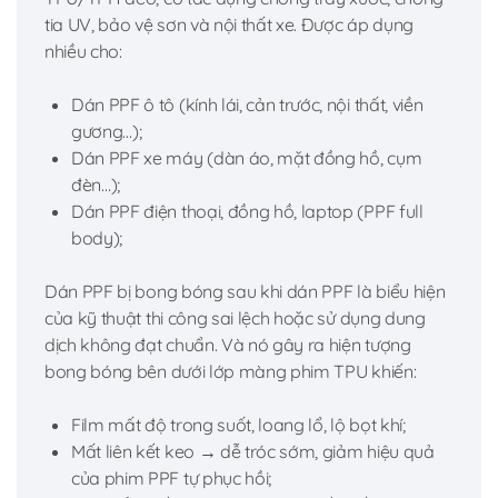
tia UV, bảo vệ sơn và nội thất xe. Được áp dụng
nhiều cho:
Dán PPF ô tô (kính lái, cản trước, nội thất, viền
gương…);
Dán PPF xe máy (dàn áo, mặt đồng hồ, cụm
đèn…);
Dán PPF điện thoại, đồng hồ, laptop (PPF full
body);
Dán PPF bị bong bóng sau khi dán PPF là biểu hiện
của kỹ thuật thi công sai lệch hoặc sử dụng dung
dịch không đạt chuẩn. Và nó gây ra hiện tượng
bong bóng bên dưới lớp màng phim TPU khiến:
Film mất độ trong suốt, loang lổ, lộ bọt khí;
Mất liên kết keo → dễ tróc sớm, giảm hiệu quả
của phim PPF tự phục hồi;