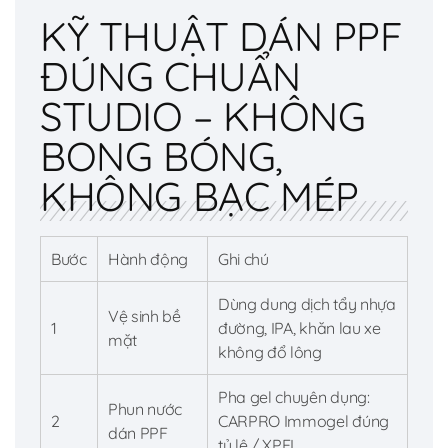
KỸ THUẬT DÁN PPF
ĐÚNG CHUẨN
STUDIO – KHÔNG
BONG BÓNG,
KHÔNG BẠC MÉP
Bước
Hành động
Ghi chú
Dùng dung dịch tẩy nhựa
Vệ sinh bề
1
đường, IPA, khăn lau xe
mặt
không đổ lông
Pha gel chuyên dụng:
Phun nước
2
CARPRO Immogel đúng
dán PPF
tỷ lệ / XPEL