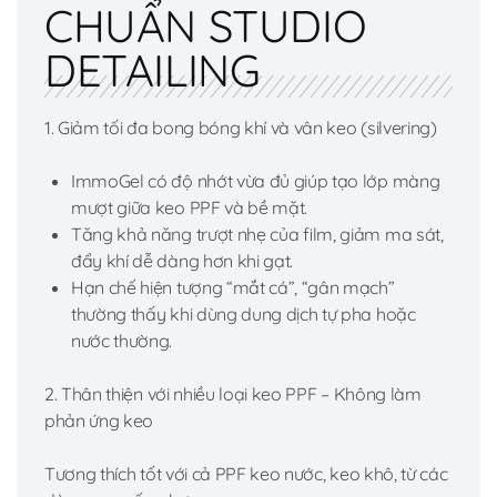
CHUẨN STUDIO
DETAILING
1. Giảm tối đa bong bóng khí và vân keo (silvering)
ImmoGel có độ nhớt vừa đủ giúp tạo lớp màng
mượt giữa keo PPF và bề mặt.
Tăng khả năng trượt nhẹ của film, giảm ma sát,
đẩy khí dễ dàng hơn khi gạt.
Hạn chế hiện tượng “mắt cá”, “gân mạch”
thường thấy khi dùng dung dịch tự pha hoặc
nước thường.
2. Thân thiện với nhiều loại keo PPF – Không làm
phản ứng keo
Tương thích tốt với cả PPF keo nước, keo khô, từ các