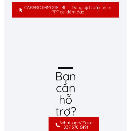
CARPRO IMMOGEL 4L │ Dung dịch dán phim
PPF gel đậm đặc
Bạn
cần
hỗ
trợ?
Whatsapp/Zalo:
037 370 6491