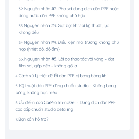
Nguyên nhân #2: Pha sai dung dịch dán PPF hoặc
dùng nước dán PPF không phù hợp
Nguyên nhân #3: Gạt bọt khí sai kỹ thuật, lực
không đều
Nguyên nhân #4. Điều kiện môi trường không phù
hợp (nhiệt độ, độ ẩm)
Nguyên nhân #5. Lỗi do thao tác vội vàng – đặt
film sai, gấp nếp – không gỡ lại
Cách xử lý triệt để lỗi dán PPF bị bong bóng khí
Kỹ thuật dán PPF đúng chuẩn studio – Không bong
bóng, không bạc mép
Ưu điểm của CarPro ImmoGel – Dung dịch dán PPF
cao cấp chuẩn studio detailing
Bạn cần hỗ trợ?