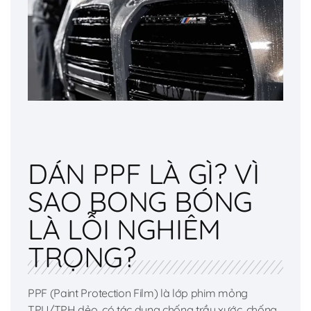
DÁN PPF LÀ GÌ? VÌ
SAO BONG BÓNG
LÀ LỖI NGHIÊM
TRỌNG?
PPF (Paint Protection Film) là lớp phim mỏng
TPU/TPH dẻo, có tác dụng chống trầy xước, chống