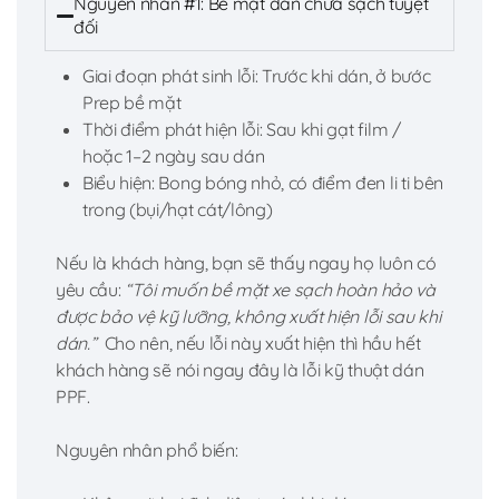
Nguyên nhân #1: Bề mặt dán chưa sạch tuyệt
đối
Giai đoạn phát sinh lỗi: Trước khi dán, ở bước
Prep bề mặt
Thời điểm phát hiện lỗi: Sau khi gạt film /
hoặc 1–2 ngày sau dán
Biểu hiện: Bong bóng nhỏ, có điểm đen li ti bên
trong (bụi/hạt cát/lông)
Nếu là khách hàng, bạn sẽ thấy ngay họ luôn có
yêu cầu:
“Tôi muốn bề mặt xe sạch hoàn hảo và
được bảo vệ kỹ lưỡng, không xuất hiện lỗi sau khi
dán.”
Cho nên, nếu lỗi này xuất hiện thì hầu hết
khách hàng sẽ nói ngay đây là lỗi kỹ thuật dán
PPF.
Nguyên nhân phổ biến: