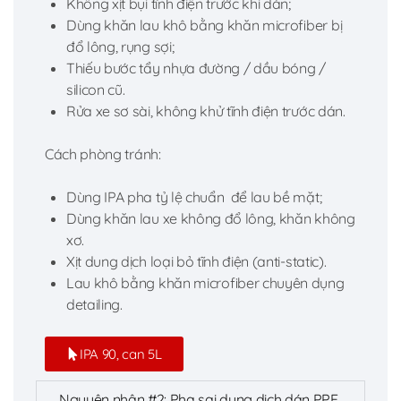
Không xịt bụi tĩnh điện trước khi dán;
Dùng khăn lau khô bằng khăn microfiber bị
đổ lông, rụng sợi;
Thiếu bước tẩy nhựa đường / dầu bóng /
silicon cũ.
Rửa xe sơ sài, không khử tĩnh điện trước dán.
Cách phòng tránh:
Dùng IPA pha tỷ lệ chuẩn để lau bề mặt;
Dùng khăn lau xe không đổ lông, khăn không
xơ.
Xịt dung dịch loại bỏ tĩnh điện (anti-static).
Lau khô bằng khăn microfiber chuyên dụng
detailing.
IPA 90, can 5L
Nguyên nhân #2: Pha sai dung dịch dán PPF