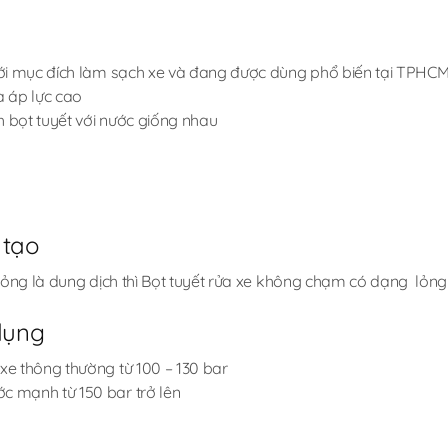
 với mục đích làm sạch xe và đang được dùng phổ biến tại TPHCM
 áp lực cao
h bọt tuyết với nước giống nhau
 tạo
lỏng là dung dịch thì Bọt tuyết rửa xe không chạm có dạng lỏng
dụng
 xe thông thường từ 100 – 130 bar
c mạnh từ 150 bar trở lên