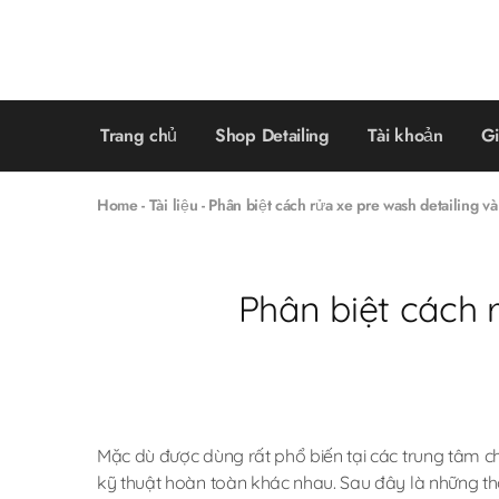
Trang chủ
Shop Detailing
Tài khoản
Gi
Home
-
Tài liệu
-
Phân biệt cách rửa xe pre wash detailing v
Phân biệt cách 
Mặc dù được dùng rất phổ biến tại các trung tâm 
kỹ thuật hoàn toàn khác nhau. Sau đây là những t