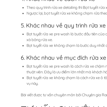
Theo quy trình rửa xe detailing thì Bọt tuyết rử
Ngược lại, bọt tuyết rửa xe không chạm rửa the
5. Khác nhau về quy trình rửa xe
Bọt tuyết rửa xe pre wash là bước đầu tiên của q
xà bông rửa xe.
Bọt tuyết rửa xe không chạm là bước duy nhất đ
6. Khác nhau về mục đích rửa xe
Bọt tuyết rửa xe pre wash là cách rửa xe chậm n
thuật viên. Đây là ưu điểm lớn nhất mà khách h
Bọt tuyết rửa xe không chạm là cách rửa xe ô tô
vụ này.
Bài viết được tư vấn chuyên môn bởi Chuyên gia R