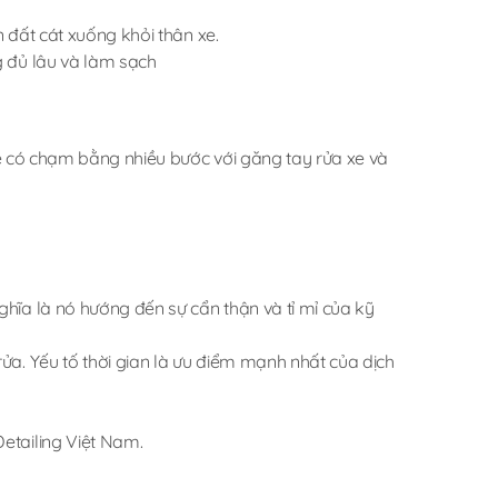
n đất cát xuống khỏi thân xe.
g đủ lâu và làm sạch
 xe có chạm bằng nhiều bước với găng tay rửa xe và
ghĩa là nó hướng đến sự cẩn thận và tỉ mỉ của kỹ
ửa. Yếu tố thời gian là ưu điểm mạnh nhất của dịch
etailing Việt Nam.