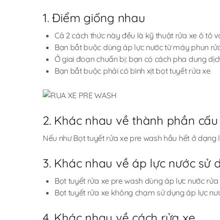
1. Điểm giống nhau
Cả 2 cách thức này đều là kỹ thuật rửa xe ô tô
Bạn bắt buộc dùng áp lực nước từ máy phun rửa
Ở giai đoạn chuẩn bị: bạn có cách pha dung dịc
Bạn bắt buộc phải có bình xịt bọt tuyết rửa xe
2. Khác nhau về thành phần cấu
Nếu như Bọt tuyết rửa xe pre wash hầu hết ở dạng 
3. Khác nhau về áp lực nước sử 
Bọt tuyết rửa xe pre wash dùng áp lực nước rửa
Bọt tuyết rửa xe không chạm sử dụng áp lực nướ
4. Khác nhau về cách rửa xe