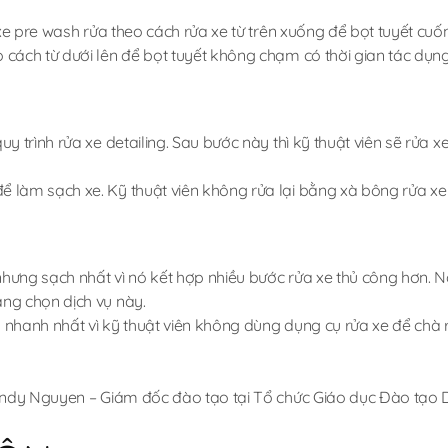
a xe pre wash rửa theo cách rửa xe từ trên xuống để bọt tuyết cuố
o cách từ dưới lên để bọt tuyết không chạm có thời gian tác dụn
uy trình rửa xe detailing. Sau bước này thì kỹ thuật viên sẽ rửa
ể làm sạch xe. Kỹ thuật viên không rửa lại bằng xà bông rửa xe
hưng sạch nhất vì nó kết hợp nhiều bước rửa xe thủ công hơn. N
àng chọn dịch vụ này.
 nhanh nhất vì kỹ thuật viên không dùng dụng cụ rửa xe để chà r
andy Nguyen – Giám đốc đào tạo tại Tổ chức Giáo dục Đào tạo D