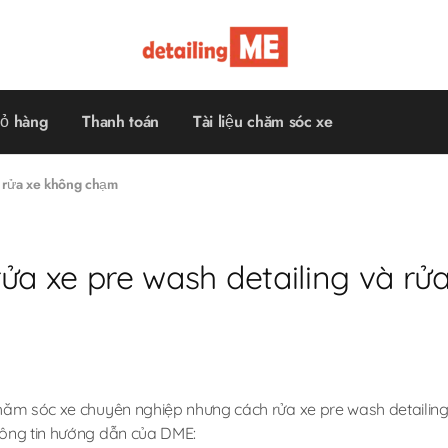
Detailing
Đồ
Me
nghề
chăm
sóc
xe
ỏ hàng
Thanh toán
Tài liệu chăm sóc xe
–
Săn
sales
giá
à rửa xe không chạm
tốt!
rửa xe pre wash detailing và r
chăm sóc xe chuyên nghiệp nhưng cách rửa xe pre wash detaili
hông tin hướng dẫn của DME: