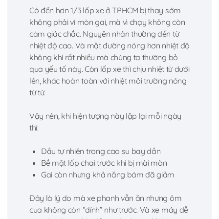
Có đến hơn 1/3 lốp xe ở TPHCM bị thay sớm
không phải vì mòn gai, mà vì chạy không còn
cảm giác chắc. Nguyên nhân thường đến từ
nhiệt độ cao. Và mặt đường nóng hơn nhiệt độ
không khí rất nhiều mà chúng ta thường bỏ
qua yếu tố này. Còn lốp xe thì chịu nhiệt từ dưới
lên, khác hoàn toàn với nhiệt môi trường nóng
từ từ.
Vậy nên, khi hiện tượng này lặp lại mỗi ngày
thì:
Dầu tự nhiên trong cao su bay dần
Bề mặt lốp chai trước khi bị mài mòn
Gai còn nhưng khả năng bám đã giảm
Đây là lý do mà xe phanh vẫn ăn nhưng ôm
cua không còn “dính” như trước. Và xe máy dễ