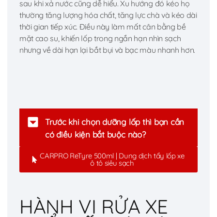
sau khi xả nước cũng dễ hiểu. Xu hướng đó kéo họ
thường tăng lượng hóa chất, tăng lực chà và kéo dài
thời gian tiếp xúc. Điều này làm mất cân bằng bề
mặt cao su, khiến lốp trong ngắn hạn nhìn sạch
nhưng về dài hạn lại bắt bụi và bạc màu nhanh hơn.
Trước khi chọn dưỡng lốp thì bạn cần
có điều kiện bắt buộc nào?
CARPRO ReTyre 500ml | Dung dịch tẩy lốp xe
ô tô siêu sạch
HÀNH VI RỬA XE