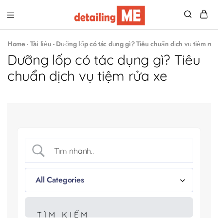
Detailing
Đồ
Me
nghề
Home
-
Tài liệu
-
Dưỡng lốp có tác dụng gì? Tiêu chuẩn dịch vụ tiệm rửa
chăm
sóc
Dưỡng lốp có tác dụng gì? Tiêu
xe
–
chuẩn dịch vụ tiệm rửa xe
Săn
sales
giá
tốt!