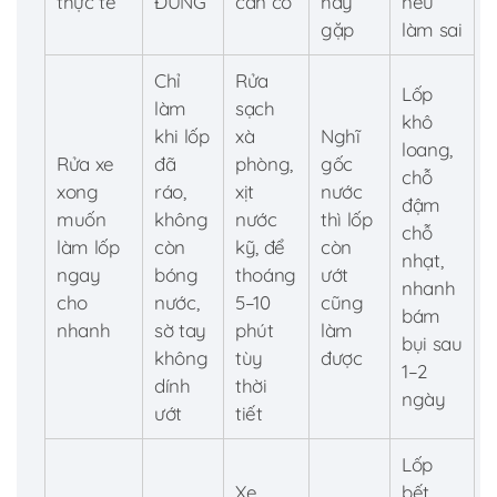
thực tế
ĐÚNG
cần có
hay
nếu
gặp
làm sai
Chỉ
Rửa
Lốp
làm
sạch
khô
khi lốp
xà
Nghĩ
loang,
Rửa xe
đã
phòng,
gốc
chỗ
xong
ráo,
xịt
nước
đậm
muốn
không
nước
thì lốp
chỗ
làm lốp
còn
kỹ, để
còn
nhạt,
ngay
bóng
thoáng
ướt
nhanh
cho
nước,
5–10
cũng
bám
nhanh
sờ tay
phút
làm
bụi sau
không
tùy
được
1–2
dính
thời
ngày
ướt
tiết
Lốp
Xe
bết