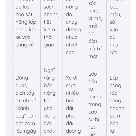
sốc
áp lực
sạch
nóng
bạc
nhiệt
cao sát
nhanh,
do
màu,
vi mô,
hông lốp
tiết
chạy
sờ
mất
ngay khi
kiệm
đường
khô
độ
xe vừa
thời
nhựa
dù
đàn
chạy về
gian
nhiệt
mới
hồi bề
cao
rửa
mặt
Nghĩ
Lớp
Dùng
rằng
Xe đi
Lốp
dầu
dung
bẩn
mưa
càng
tự
dịch tẩy
nặng
nhiều,
rửa
nhiên
mạnh để
thì
bùn
càng
trong
“đánh
phải
đất
nhanh
cao
bay” bùn
dùng
pha
bám
su bị
đất bám
hóa
dầu
bẩn
rút
lâu ngày
chất
đường
lại
kiệt