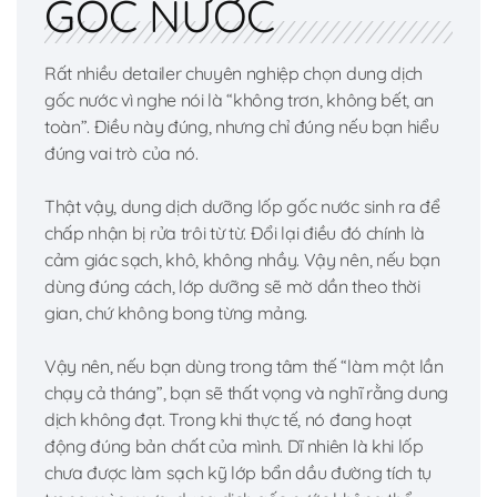
GỐC NƯỚC
Rất nhiều detailer chuyên nghiệp chọn dung dịch
gốc nước vì nghe nói là “không trơn, không bết, an
toàn”. Điều này đúng, nhưng chỉ đúng nếu bạn hiểu
đúng vai trò của nó.
Thật vậy, dung dịch dưỡng lốp gốc nước sinh ra để
chấp nhận bị rửa trôi từ từ. Đổi lại điều đó chính là
cảm giác sạch, khô, không nhầy. Vậy nên, nếu bạn
dùng đúng cách, lớp dưỡng sẽ mờ dần theo thời
gian, chứ không bong từng mảng.
Vậy nên, nếu bạn dùng trong tâm thế “làm một lần
chạy cả tháng”, bạn sẽ thất vọng và nghĩ rằng dung
dịch không đạt. Trong khi thực tế, nó đang hoạt
động đúng bản chất của mình. Dĩ nhiên là khi lốp
chưa được làm sạch kỹ lớp bẩn dầu đường tích tụ