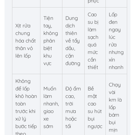
phục
Cao
Lốp
Tiện
Dung
su bị
đen
Xịt rửa
tay,
dịch
làm
ngay
chung
không
thiên
sạch
lúc
hóa chất
phân
về tẩy
quá
rửa
thân vỏ
biệt
dầu,
mức
nhưng
lên lốp
khu
cặn
cần
xỉn
vực
đường
thiết
nhanh
Không
Chạy
để lốp
Muốn
Độ ẩm
Bề
vài
khô hoàn
làm
cao,
mặt
km là
toàn
nhanh,
trời
cao
lốp
trước khi
giao
mưa
su hút
bám
xử lý
xe
hoặc
bụi
bụi
bước tiếp
sớm
tối
ngược
mịn
theo