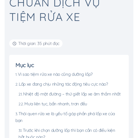
CHUẨN DỊCH VỤ
TIỆM RỬA XE
Thời gian: 35 phút đọc
Mục lục
Vì sao tiệm rửa xe nào cũng dưỡng lốp?
Lốp xe đang chịu những tác động tiêu cực nào?
Nhiệt độ mặt đường – thứ giết lốp xe âm thầm nhất
Mưa liên tục, bẩn nhanh, trơn đều
Thói quen rửa xe là yếu tố góp phần phá lốp xe của
bạn
Trước khi chọn dưỡng lốp thì bạn cần có điều kiện
bắt buộc nào?