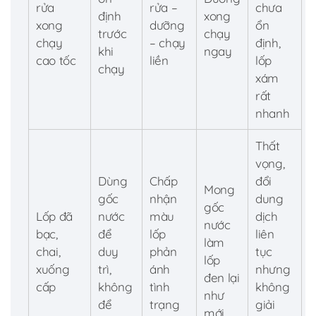
rửa
rửa –
chưa
định
xong
xong
dưỡng
ổn
trước
chạy
chạy
– chạy
định,
khi
ngay
cao tốc
liền
lốp
chạy
xám
rất
nhanh
Thất
vọng,
Dùng
Chấp
đổi
Mong
gốc
nhận
dung
gốc
Lốp đã
nước
màu
dịch
nước
bạc,
để
lốp
liên
làm
chai,
duy
phản
tục
lốp
xuống
trì,
ánh
nhưng
đen lại
cấp
không
tình
không
như
để
trạng
giải
mới