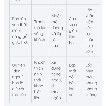
Lốp
Nhiệt
xuất
Rửa lốp
Cao
Tranh
mặt
hiện
vào thời
su co
thủ lúc
đường
vết
điểm
giãn
vắng
và lốp
rạn
nắng gắt
liên
khách
rất
chân
giữa trưa
tục
cao
chim
sớm
Khách
Xe
Ưu tiên
Lốp
Lốp
thích
dùng
“đen
mất
nhìn
nhìn
hàng
ngay”
độ
mới
thấy
ngày,
hơn là
bền
nhưng
khác
đi
giữ cấu
lâu
nhanh
biệt
mưa –
trúc lốp
dài
xuống
liền
ngập