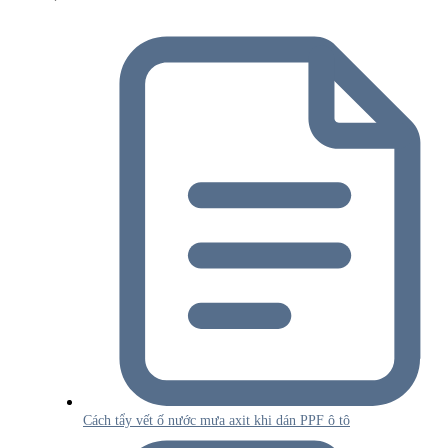
Cách tẩy vết ố nước mưa axit khi dán PPF ô tô