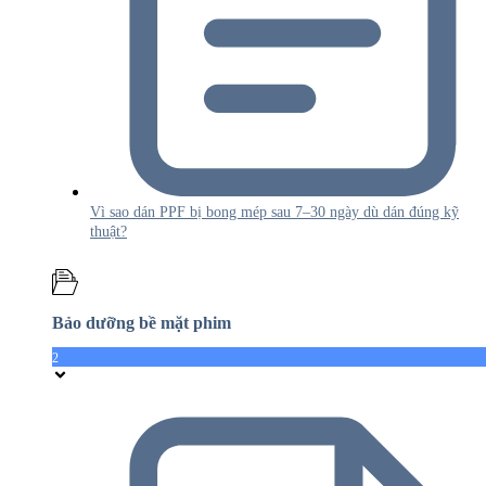
Vì sao dán PPF bị bong mép sau 7–30 ngày dù dán đúng kỹ
thuật?
Bảo dưỡng bề mặt phim
2