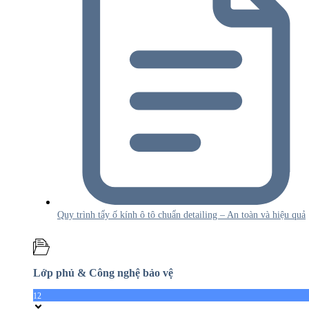
Quy trình tẩy ố kính ô tô chuẩn detailing – An toàn và hiệu quả
Lớp phủ & Công nghệ bảo vệ
12