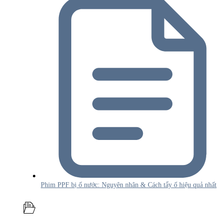
Phim PPF bị ố nước: Nguyên nhân & Cách tẩy ố hiệu quả nhất