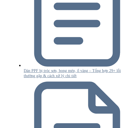
Dán PPF bị tróc sơn, bong mép, ố vàng – Tổng hợp 29+ lỗi
thường gặp & cách xử lý chi tiết