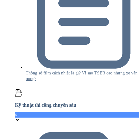
Thông số film cách nhiệt là gì? Vì sao TSER cao nhưng xe vẫn
nóng?
Kỹ thuật thi công chuyên sâu
6