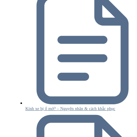
Kính xe bị ố mờ? – Nguyên nhân & cách khắc phục