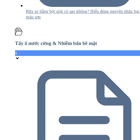
Rửa xe bằng bột giặt có sao không? Hiểu đúng nguyên nhân bạc
màu sơn
Tẩy ố nước cứng & Nhiễm bẩn bề mặt
9