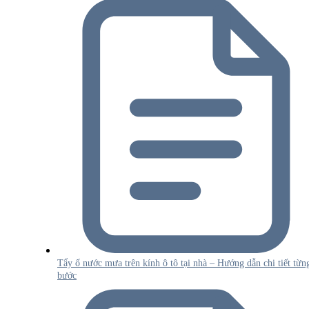
Tẩy ố nước mưa trên kính ô tô tại nhà – Hướng dẫn chi tiết từn
bước