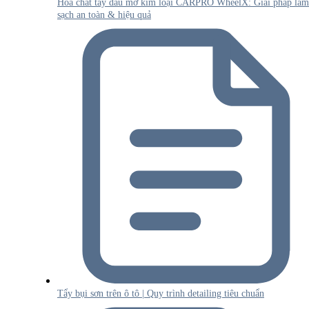
Hóa chất tẩy dầu mỡ kim loại CARPRO WheelX: Giải pháp làm
sạch an toàn & hiệu quả
Tẩy bụi sơn trên ô tô | Quy trình detailing tiêu chuẩn