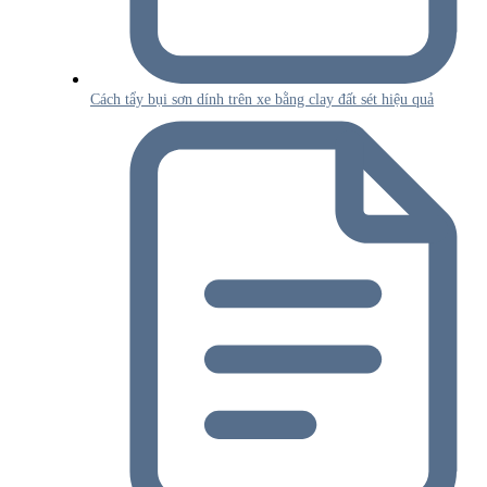
Cách tẩy bụi sơn dính trên xe bằng clay đất sét hiệu quả