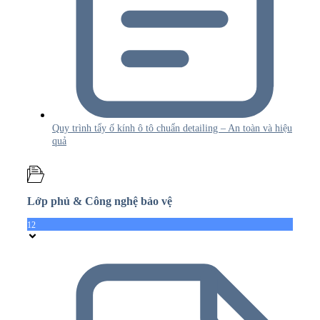
Quy trình tẩy ố kính ô tô chuẩn detailing – An toàn và hiệu
quả
Lớp phủ & Công nghệ bảo vệ
12