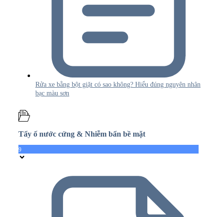
Rửa xe bằng bột giặt có sao không? Hiểu đúng nguyên nhân
bạc màu sơn
Tẩy ố nước cứng & Nhiễm bẩn bề mặt
9