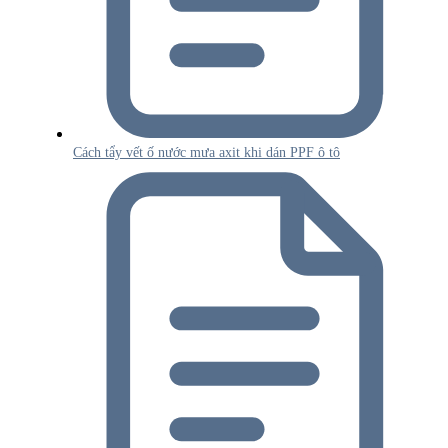
Cách tẩy vết ố nước mưa axit khi dán PPF ô tô