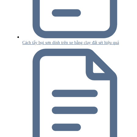
Cách tẩy bụi sơn dính trên xe bằng clay đất sét hiệu quả