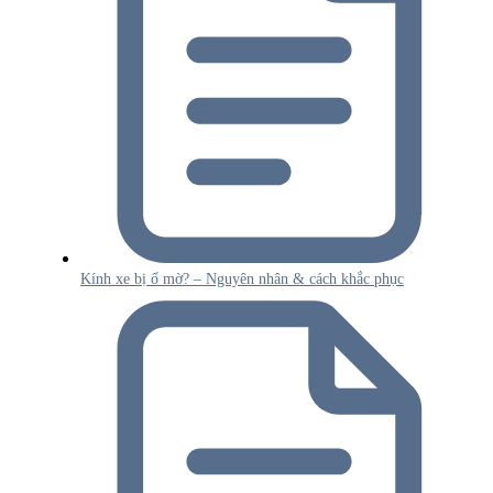
Kính xe bị ố mờ? – Nguyên nhân & cách khắc phục