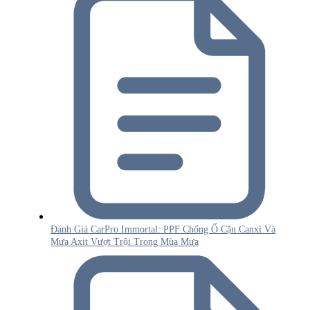
Đánh Giá CarPro Immortal: PPF Chống Ố Cặn Canxi Và
Mưa Axit Vượt Trội Trong Mùa Mưa