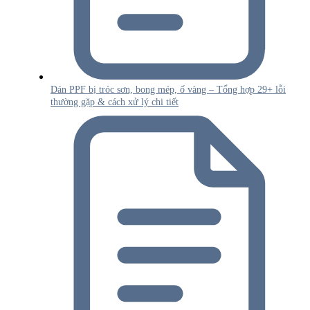
Dán PPF bị tróc sơn, bong mép, ố vàng – Tổng hợp 29+ lỗi
thường gặp & cách xử lý chi tiết