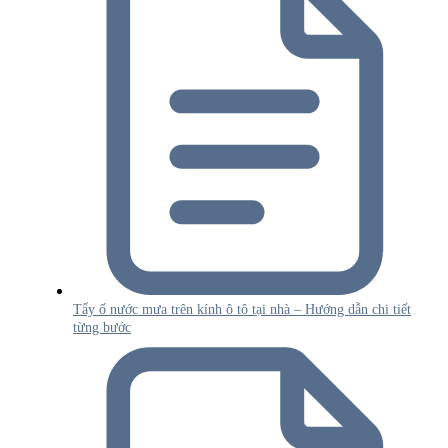
Tẩy ố nước mưa trên kính ô tô tại nhà – Hướng dẫn chi tiết
từng bước