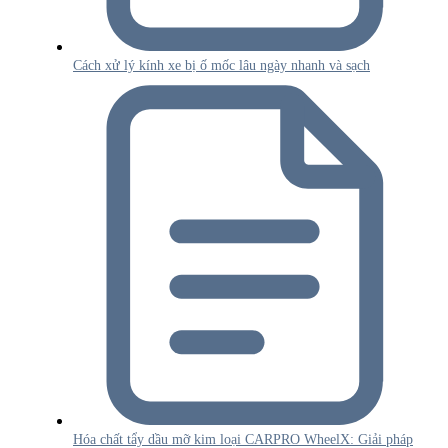
Cách xử lý kính xe bị ố mốc lâu ngày nhanh và sạch
Hóa chất tẩy dầu mỡ kim loại CARPRO WheelX: Giải pháp