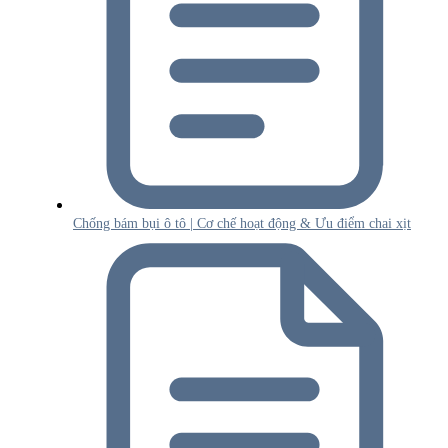
Chống bám bụi ô tô | Cơ chế hoạt động & Ưu điểm chai xịt