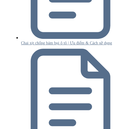
Chai xịt chống bám bụi ô tô | Ưu điểm & Cách sử dụng