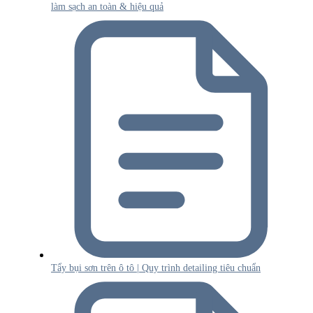
làm sạch an toàn & hiệu quả
Tẩy bụi sơn trên ô tô | Quy trình detailing tiêu chuẩn