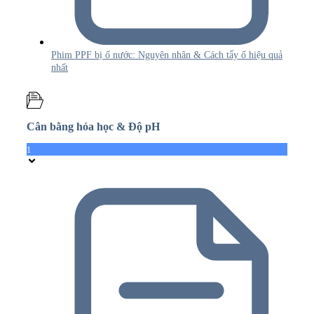
Phim PPF bị ố nước: Nguyên nhân & Cách tẩy ố hiệu quả
nhất
Cân bằng hóa học & Độ pH
1