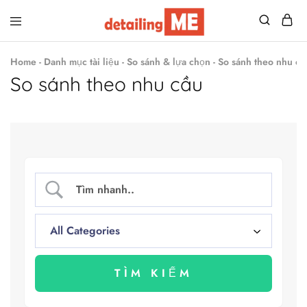
Detailing
Đồ
Me
nghề
Home
-
Danh mục tài liệu
-
So sánh & lựa chọn
-
So sánh theo nhu cầ
chăm
sóc
So sánh theo nhu cầu
xe
–
Săn
sales
giá
tốt!