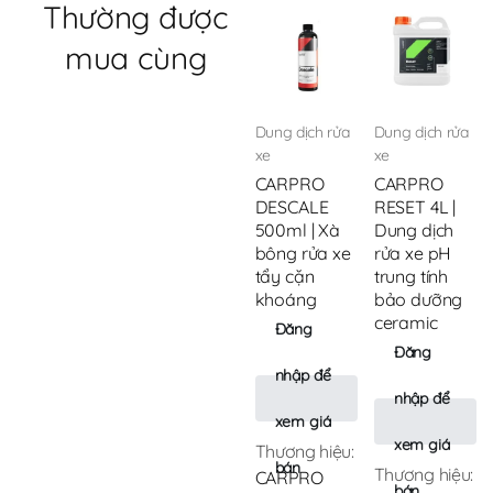
Thường được
mua cùng
Dung dịch rửa
Dung dịch rửa
xe
xe
CARPRO
CARPRO
DESCALE
RESET 4L |
500ml | Xà
Dung dịch
bông rửa xe
rửa xe pH
tẩy cặn
trung tính
khoáng
bảo dưỡng
ceramic
Đăng
Đăng
nhập để
nhập để
xem giá
xem giá
Thương hiệu:
bán
Thương hiệu:
CARPRO
bán