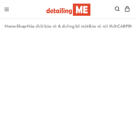
Detailing
Đồ
Me
nghề
Home
-
Shop
-
Hóa chất bảo vệ & dưỡng bề mặt
-
Bảo vệ nội thất
-
CARPRO In
chăm
sóc
xe
–
Săn
sales
giá
tốt!