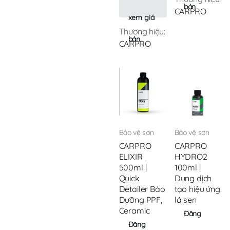
bán
CARPRO
xem giá
Thương hiệu:
bán
CARPRO
Bảo vệ sơn
Bảo vệ sơn
CARPRO
CARPRO
ELIXIR
HYDRO2
500ml |
100ml |
Quick
Dung dịch
Detailer Bảo
tạo hiệu ứng
Dưỡng PPF,
lá sen
Ceramic
Đăng
Đăng