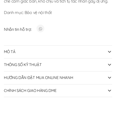
chế cảm giác bẩn, khó chịu và tích tụ tác nhân gây dị ứng.
Danh mục:
Bảo vệ nội thất
Nhắn tin hỗ trợ:
MÔ TẢ
THÔNG SỐ KỸ THUẬT
HƯỚNG DẪN ĐẶT MUA ONLINE NHANH
CHÍNH SÁCH GIAO HÀNG DME