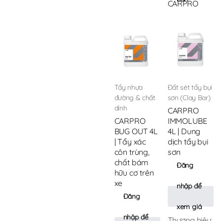
CARPRO
Tẩy nhựa
Đất sét tẩy bụi
đường & chất
sơn (Clay Bar)
dính
CARPRO
CARPRO
IMMOLUBE
BUG OUT 4L
4L | Dung
| Tẩy xác
dịch tẩy bụi
côn trùng,
sơn
chất bám
Đăng
hữu cơ trên
xe
nhập để
Đăng
xem giá
nhập để
Thương hiệu: