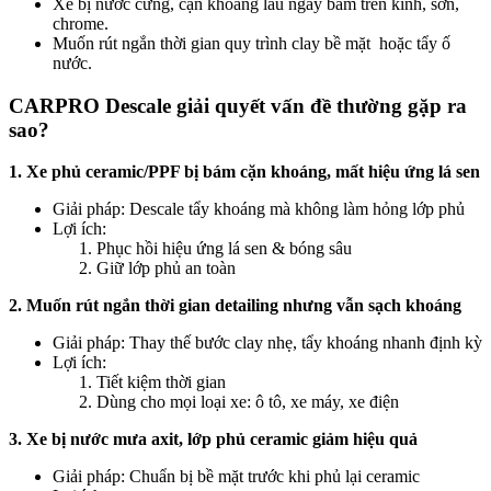
Xe bị nước cứng, cặn khoáng lâu ngày bám trên kính, sơn,
chrome.
Muốn rút ngắn thời gian quy trình clay bề mặt hoặc tẩy ố
nước.
CARPRO Descale giải quyết vấn đề thường gặp ra
sao?
1. Xe phủ ceramic/PPF bị bám cặn khoáng, mất hiệu ứng lá sen
Giải pháp: Descale tẩy khoáng mà không làm hỏng lớp phủ
Lợi ích:
Phục hồi hiệu ứng lá sen & bóng sâu
Giữ lớp phủ an toàn
2. Muốn rút ngắn thời gian detailing nhưng vẫn sạch khoáng
Giải pháp: Thay thế bước clay nhẹ, tẩy khoáng nhanh định kỳ
Lợi ích:
Tiết kiệm thời gian
Dùng cho mọi loại xe: ô tô, xe máy, xe điện
3. Xe bị nước mưa axit, lớp phủ ceramic giảm hiệu quả
Giải pháp: Chuẩn bị bề mặt trước khi phủ lại ceramic