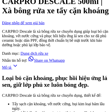
CARPRO DESCALE 500ml |
on
Xà bông rửa xe tẩy cặn khoáng
2
customer
ratings
Đăng nhập để xem giá bán
CARPRO Descale là xà bông rửa xe chuyên dụng giúp loại bỏ cặn
khoáng, vết nước cứng và phục hồi hiệu ứng lá sen cho xe đã phủ
ceramic hoặc dán PPF, đồng thời chuẩn bị bề mặt trước khi bảo
dưỡng hoặc phủ lại lớp bảo vệ.
Danh mục:
Dung dịch rửa xe
Nhắn tin hỗ trợ:
Share on Whatsapp
Mô tả
Loại bỏ cặn khoáng, phục hồi hiệu ứng lá
sen, giữ lớp phủ xe luôn bóng đẹp.
CARPRO Descale là xà bông rửa xe chuyên dụng, thiết kế để:
Tẩy sạch cặn khoáng, vết nước cứng, bụi kim loại bám lâu
ngày.