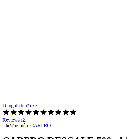
Dung dịch rửa xe
Rated
5
Reviews (
2
)
out
Thương hiệu:
CARPRO
of
5
based