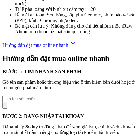
nước).
Tỉ lệ pha loãng với bình xịt cầm tay: 1:20.
Bề mặt an toàn: Sơn bóng, lớp phủ Ceramic, phim bảo vệ sơn
(PPF), kính, Chrome, nhựa đen.
Bề mặt cần lưu ý: Không dùng cho chi tiết nhôm mộc (Raw
Aluminum) hoặc bề mặt sơn quá nóng.
Hướng dẫn đặt mua online nhanh
Hướng dẫn đặt mua online nhanh
BƯỚC 1: TÌM NHANH SẢN PHẨM
Gõ tên sản phẩm hoặc thương hiệu vào ô tìm kiếm bên dưới hoặc ở
menu góc phải màn hình.
Tìm
kiếm
sản
phẩm
BƯỚC 2: ĐĂNG NHẬP TÀI KHOẢN
Đăng nhập & duy trì đăng nhập để xem giá bán, chính sách khuyến
mãi mới nhất dành riêng cho từng loại tài khoản thành viên.