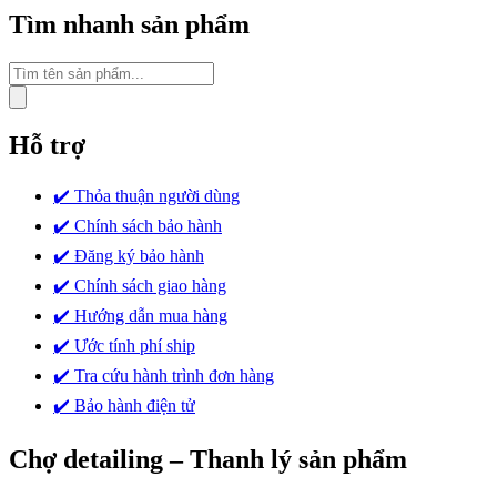
Tìm nhanh sản phẩm
Tìm
kiếm
sản
phẩm
Hỗ trợ
✔️ Thỏa thuận người dùng
✔️ Chính sách bảo hành
✔️ Đăng ký bảo hành
✔️ Chính sách giao hàng
✔️ Hướng dẫn mua hàng
✔️ Ước tính phí ship
✔️ Tra cứu hành trình đơn hàng
✔️ Bảo hành điện tử
Chợ detailing – Thanh lý sản phẩm