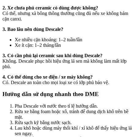
2. Xe chưa phủ ceramic có dùng được không?
Có thể, nhưng xà bông thông thường cũng đủ nếu xe không bám
cặn canxi.
3. Bao lâu nên dùng Descale?
Xe nhiều cặn khoáng: 1–2 tuần/lần
Xe ít cặn: 1–2 tháng/lần
3. Có cần phủ lại ceramic sau khi dùng Descale?
Không. Descale phục hồi hiệu ứng lá sen mà không làm mất lớp
phủ.
4. Có thể dùng cho xe điện / xe máy không?
Có. Descale an toàn cho mọi loại xe có lớp phủ bảo vệ.
Hướng dẫn sử dụng nhanh theo DME
Pha Descale với nước theo tỉ lệ hướng dẫn.
Rửa xe bằng foam hoặc xô, tránh để dung dịch khô trên bề
mặt.
Rửa sạch kỹ bằng nước sạch.
Lau khô hoặc dùng máy thổi khí / xì khô để thấy hiệu ứng lá
sen ngay.