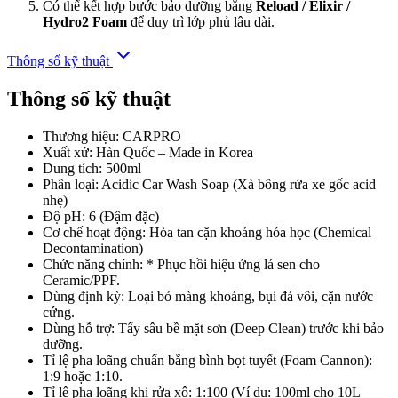
Có thể kết hợp bước bảo dưỡng bằng
Reload / Elixir /
Hydro2 Foam
để duy trì lớp phủ lâu dài.
Thông số kỹ thuật
Thông số kỹ thuật
Thương hiệu: CARPRO
Xuất xứ: Hàn Quốc – Made in Korea
Dung tích: 500ml
Phân loại: Acidic Car Wash Soap (Xà bông rửa xe gốc acid
nhẹ)
Độ pH: 6 (Đậm đặc)
Cơ chế hoạt động: Hòa tan cặn khoáng hóa học (Chemical
Decontamination)
Chức năng chính: * Phục hồi hiệu ứng lá sen cho
Ceramic/PPF.
Dùng định kỳ: Loại bỏ màng khoáng, bụi đá vôi, cặn nước
cứng.
Dùng hỗ trợ: Tẩy sâu bề mặt sơn (Deep Clean) trước khi bảo
dưỡng.
Tỉ lệ pha loãng chuẩn bằng bình bọt tuyết (Foam Cannon):
1:9 hoặc 1:10.
Tỉ lệ pha loãng khi rửa xô: 1:100 (Ví dụ: 100ml cho 10L