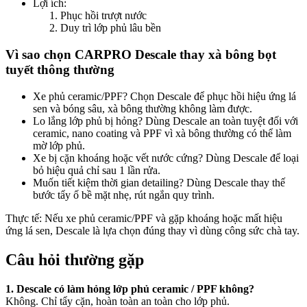
Lợi ích:
Phục hồi trượt nước
Duy trì lớp phủ lâu bền
Vì sao chọn CARPRO Descale thay xà bông bọt
tuyết thông thường
Xe phủ ceramic/PPF? Chọn Descale để phục hồi hiệu ứng lá
sen và bóng sâu, xà bông thường không làm được.
Lo lắng lớp phủ bị hỏng? Dùng Descale an toàn tuyệt đối với
ceramic, nano coating và PPF vì xà bông thường có thể làm
mờ lớp phủ.
Xe bị cặn khoáng hoặc vết nước cứng? Dùng Descale để loại
bỏ hiệu quả chỉ sau 1 lần rửa.
Muốn tiết kiệm thời gian detailing? Dùng Descale thay thế
bước tẩy ố bề mặt nhẹ, rút ngắn quy trình.
Thực tế: Nếu xe phủ ceramic/PPF và gặp khoáng hoặc mất hiệu
ứng lá sen, Descale là lựa chọn đúng thay vì dùng công sức chà tay.
Câu hỏi thường gặp
1. Descale có làm hỏng lớp phủ ceramic / PPF không?
Không. Chỉ tẩy cặn, hoàn toàn an toàn cho lớp phủ.