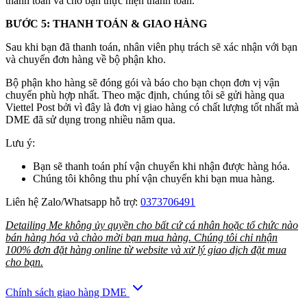
thanh toán và chờ bạn thực hiện thanh toán.
BƯỚC 5: THANH TOÁN & GIAO HÀNG
Sau khi bạn đã thanh toán, nhân viên phụ trách sẽ xác nhận với bạn
và chuyển đơn hàng về bộ phận kho.
Bộ phận kho hàng sẽ đóng gói và báo cho bạn chọn đơn vị vận
chuyển phù hợp nhất. Theo mặc định, chúng tôi sẽ gửi hàng qua
Viettel Post bởi vì đây là đơn vị giao hàng có chất lượng tốt nhất mà
DME đã sử dụng trong nhiều năm qua.
Lưu ý:
Bạn sẽ thanh toán phí vận chuyển khi nhận được hàng hóa.
Chúng tôi không thu phí vận chuyển khi bạn mua hàng.
Liên hệ Zalo/Whatsapp hỗ trợ:
0373706491
Detailing Me không ủy quyền cho bất cứ cá nhân hoặc tổ chức nào
bán hàng hóa và chào mời bạn mua hàng. Chúng tôi chỉ nhận
100% đơn đặt hàng online từ website và xử lý giao dịch đặt mua
cho bạn.
Chính sách giao hàng DME