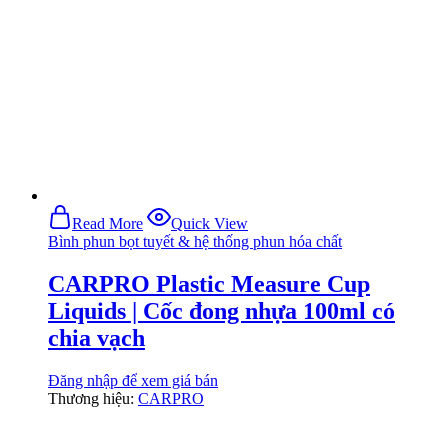
Read More
Quick View
Bình phun bọt tuyết & hệ thống phun hóa chất
CARPRO Plastic Measure Cup
Liquids | Cốc đong nhựa 100ml có
chia vạch
Đăng nhập để xem giá bán
Thương hiệu:
CARPRO