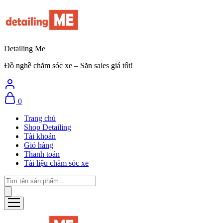
Detailing Me
Đồ nghề chăm sóc xe – Săn sales giá tốt!
0
Trang chủ
Shop Detailing
Tài khoản
Giỏ hàng
Thanh toán
Tài liệu chăm sóc xe
Tìm
kiếm
sản
phẩm