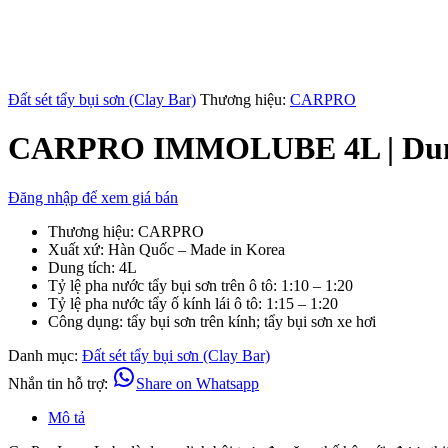
Đất sét tẩy bụi sơn (Clay Bar)
Thương hiệu:
CARPRO
CARPRO IMMOLUBE 4L | Dung 
Đăng nhập để xem giá bán
Thương hiệu: CARPRO
Xuất xứ: Hàn Quốc – Made in Korea
Dung tích: 4L
Tỷ lệ pha nước tẩy bụi sơn trên ô tô: 1:10 – 1:20
Tỷ lệ pha nước tẩy ố kính lái ô tô: 1:15 – 1:20
Công dụng: tẩy bụi sơn trên kính; tẩy bụi sơn xe hơi
Danh mục:
Đất sét tẩy bụi sơn (Clay Bar)
Nhắn tin hỗ trợ:
Share on Whatsapp
Mô tả