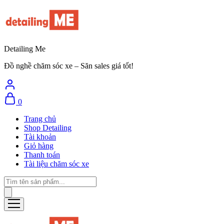
Detailing Me
Đồ nghề chăm sóc xe – Săn sales giá tốt!
0
Trang chủ
Shop Detailing
Tài khoản
Giỏ hàng
Thanh toán
Tài liệu chăm sóc xe
Tìm
kiếm
sản
phẩm