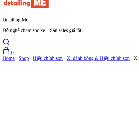
Detailing Me
Đồ nghề chăm sóc xe – Săn sales giá tốt!
0
Home
-
Shop
-
Hiệu chỉnh sơn
-
Xi đánh bóng & Hiệu chỉnh sơn
-
Xi