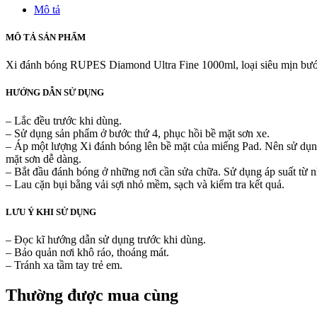
Mô tả
MÔ TẢ SẢN PHẨM
Xi đánh bóng RUPES Diamond Ultra Fine 1000ml, loại siêu mịn bước 
HƯỚNG DẪN SỬ DỤNG
– Lắc đều trước khi dùng.
– Sử dụng sản phẩm ở bước thứ 4, phục hồi bề mặt sơn xe.
– Áp một lượng Xi đánh bóng lên bề mặt của miếng Pad. Nên sử dụn
mặt sơn dễ dàng.
– Bắt đầu đánh bóng ở những nơi cần sửa chữa. Sử dụng áp suất từ n
– Lau cặn bụi bằng vải sợi nhỏ mềm, sạch và kiểm tra kết quả.
LƯU Ý KHI SỬ DỤNG
– Đọc kĩ hướng dẫn sử dụng trước khi dùng.
– Bảo quản nơi khô ráo, thoáng mát.
– Tránh xa tầm tay trẻ em.
Thường được mua cùng