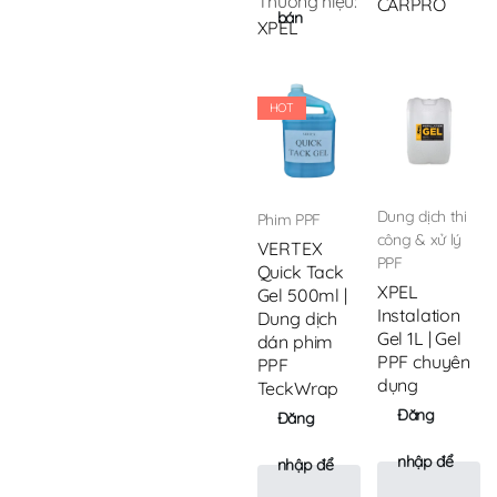
Thương hiệu:
CARPRO
bán
XPEL
HOT
Dung dịch thi
Phim PPF
công & xử lý
VERTEX
PPF
Quick Tack
XPEL
Gel 500ml |
Instalation
Dung dịch
Gel 1L | Gel
dán phim
PPF chuyên
PPF
dụng
TeckWrap
Đăng
Đăng
nhập để
nhập để