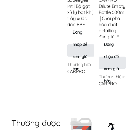
Squeegee
CARPRO
Kit | Bộ gạt
Dilute Empty
xử lý bọt khí,
Bottle 500ml
trầy xước
│Chai pha
dán PPF
hóa chất
detailing
Đăng
đúng tỷ lệ
nhập để
Đăng
xem giá
nhập để
Thương hiệu:
bán
xem giá
CARPRO
Thương hiệu:
bán
CARPRO
Thường được