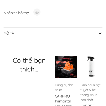
Nhắn tin hỗ trợ:
MÔ TẢ
Có thể bạn
thích…
Dụng cụ dán
Bình phun bọt
phim
tuyết & hệ
thống phun
CARPRO
hóa chất
Immortal