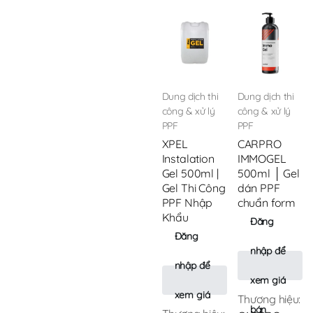
Dung dịch thi
Dung dịch thi
công & xử lý
công & xử lý
PPF
PPF
XPEL
CARPRO
Instalation
IMMOGEL
Gel 500ml |
500ml │ Gel
Gel Thi Công
dán PPF
PPF Nhập
chuẩn form
Khẩu
Đăng
Đăng
nhập để
nhập để
xem giá
xem giá
Thương hiệu:
bán