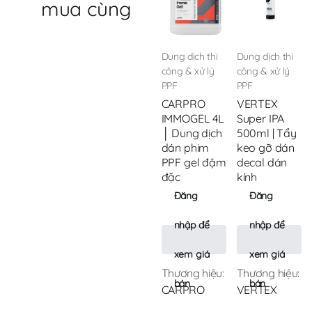
mua cùng
Dung dịch thi
Dung dịch thi
công & xử lý
công & xử lý
PPF
PPF
CARPRO
VERTEX
IMMOGEL 4L
Super IPA
│ Dung dịch
500ml | Tẩy
dán phim
keo gỡ dán
PPF gel đậm
decal dán
đặc
kính
Đăng
Đăng
nhập để
nhập để
xem giá
xem giá
Thương hiệu:
Thương hiệu:
bán
bán
CARPRO
VERTEX