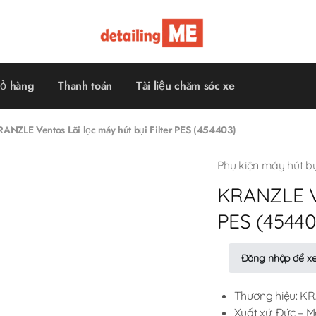
Detailing
Đồ
Me
nghề
chăm
sóc
xe
ỏ hàng
Thanh toán
Tài liệu chăm sóc xe
–
Săn
sales
giá
RANZLE Ventos Lõi lọc máy hút bụi Filter PES (454403)
tốt!
Phụ kiện máy hút bụ
KRANZLE Ve
PES (45440
Đăng nhập để x
Thương hiệu: K
Xuất xứ: Đức – 