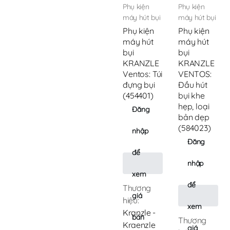
Phụ kiện
Phụ kiện
máy hút bụi
máy hút bụi
Phụ kiện
Phụ kiện
máy hút
máy hút
bụi
bụi
KRANZLE
KRANZLE
Ventos: Túi
VENTOS:
đựng bụi
Đầu hút
(454401)
bụi khe
hẹp, loại
Đăng
bản dẹp
(584023)
nhập
Đăng
để
nhập
xem
để
Thương
giá
hiệu:
xem
Kranzle -
bán
Thương
Kraenzle
giá