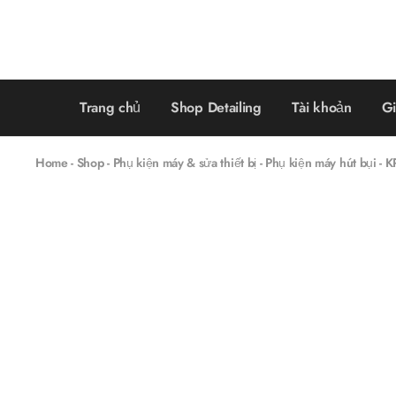
Trang chủ
Shop Detailing
Tài khoản
Gi
Home
-
Shop
-
Phụ kiện máy & sửa thiết bị
-
Phụ kiện máy hút bụi
-
K