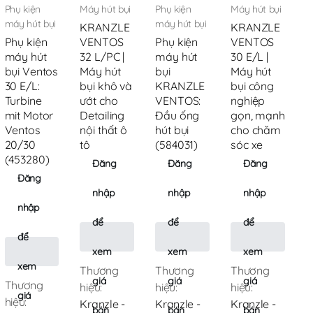
Phụ kiện
Máy hút bụi
Phụ kiện
Máy hút bụi
máy hút bụi
máy hút bụi
KRANZLE
KRANZLE
Phụ kiện
VENTOS
Phụ kiện
VENTOS
máy hút
32 L/PC |
máy hút
30 E/L |
bụi Ventos
Máy hút
bụi
Máy hút
30 E/L:
bụi khô và
KRANZLE
bụi công
Turbine
ướt cho
VENTOS:
nghiệp
mit Motor
Detailing
Đầu ống
gọn, mạnh
Ventos
nội thất ô
hút bụi
cho chăm
20/30
tô
(584031)
sóc xe
(453280)
Đăng
Đăng
Đăng
Đăng
nhập
nhập
nhập
nhập
để
để
để
để
xem
xem
xem
xem
Thương
Thương
Thương
giá
giá
giá
Thương
hiệu:
hiệu:
hiệu:
giá
hiệu:
Kranzle -
Kranzle -
Kranzle -
bán
bán
bán