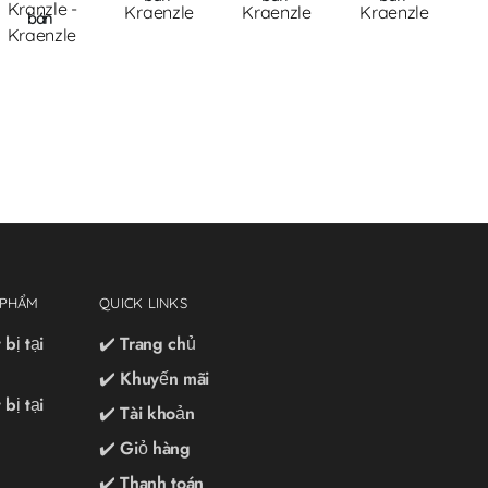
Kranzle -
Kraenzle
Kraenzle
Kraenzle
bán
Kraenzle
 PHẨM
QUICK LINKS
bị tại
✔️ Trang chủ
✔️ Khuyến mãi
bị tại
✔️ Tài khoản
✔️ Giỏ hàng
✔️ Thanh toán