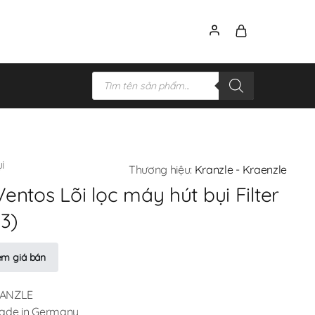
i
Thương hiệu:
Kranzle - Kraenzle
ntos Lõi lọc máy hút bụi Filter
3)
em giá bán
RANZLE
Made in Germany