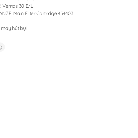
 Ventos 30 E/L
NZE: Main Filter Cartridge 454403
 máy hút bụi