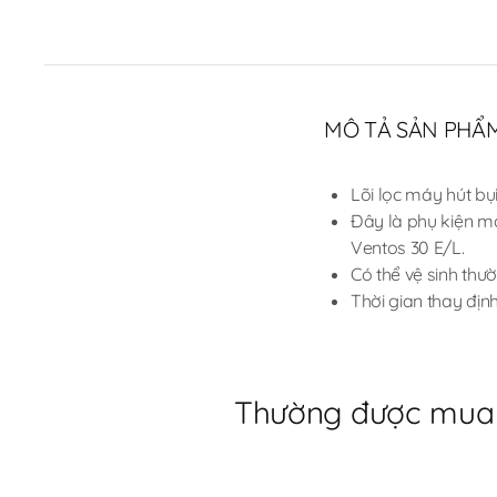
MÔ TẢ SẢN PHẨ
Lõi lọc máy hút bụi
Đây là phụ kiện m
Ventos 30 E/L.
Có thể vệ sinh thư
Thời gian thay định
Thường được mua