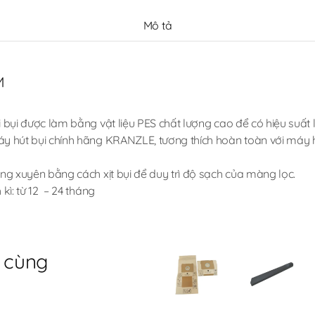
Mô tả
M
 bụi được làm bằng vật liệu PES chất lượng cao để có hiệu suất l
áy hút bụi chính hãng KRANZLE, tương thích hoàn toàn với máy
ờng xuyên bằng cách xịt bụi để duy trì độ sạch của màng lọc.
 kì: từ 12 – 24 tháng
 cùng