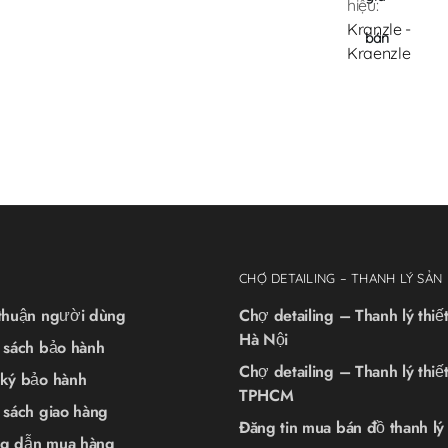
hiệu:
Kranzle -
bán
Kraenzle
CHỢ DETAILING – THANH LÝ SẢN
 thuận người dùng
Chợ detailing – Thanh lý thiết 
Hà Nội
 sách bảo hành
Chợ detailing – Thanh lý thiết 
 ký bảo hành
TPHCM
 sách giao hàng
Đăng tin mua bán đồ thanh lý
g dẫn mua hàng