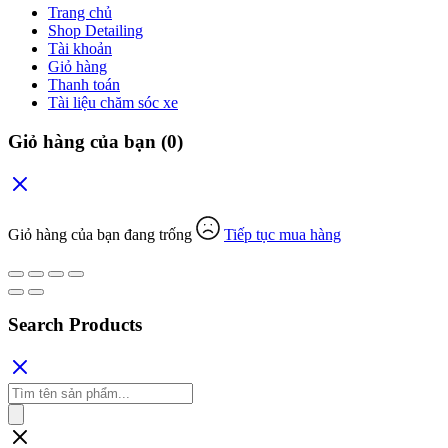
Trang chủ
Shop Detailing
Tài khoản
Giỏ hàng
Thanh toán
Tài liệu chăm sóc xe
Giỏ hàng của bạn
(0)
Giỏ hàng của bạn đang trống
Tiếp tục mua hàng
Search Products
Tìm
kiếm
sản
phẩm