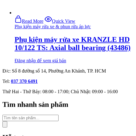
Read More
Quick View
Phụ kiện máy rửa xe & phun rửa áp lực
Phụ kiện máy rửa xe KRANZLE HD
10/122 TS: Axial ball bearing (43486)
Đăng nhập để xem giá bán
Đ/c: Số 8 đường số 14, Phường An Khánh, TP. HCM
Tel:
037 370 6491
Thứ Hai - Thứ Bảy: 08:00 - 17:00; Chủ Nhật: 09:00 - 16:00
Tìm nhanh sản phẩm
Tìm
kiếm
sản
phẩm