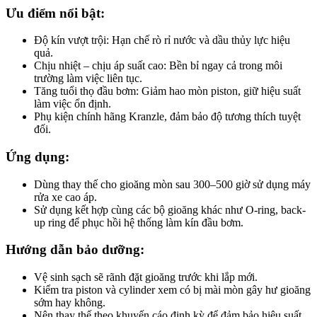
Ưu điểm nổi bật:
Độ kín vượt trội: Hạn chế rò rỉ nước và dầu thủy lực hiệu
quả.
Chịu nhiệt – chịu áp suất cao: Bền bỉ ngay cả trong môi
trường làm việc liên tục.
Tăng tuổi thọ đầu bơm: Giảm hao mòn piston, giữ hiệu suất
làm việc ổn định.
Phụ kiện chính hãng Kranzle, đảm bảo độ tương thích tuyệt
đối.
Ứng dụng:
Dùng thay thế cho gioăng mòn sau 300–500 giờ sử dụng máy
rửa xe cao áp.
Sử dụng kết hợp cùng các bộ gioăng khác như O-ring, back-
up ring để phục hồi hệ thống làm kín đầu bơm.
Hướng dẫn bảo dưỡng:
Vệ sinh sạch sẽ rãnh đặt gioăng trước khi lắp mới.
Kiểm tra piston và cylinder xem có bị mài mòn gây hư gioăng
sớm hay không.
Nên thay thế theo khuyến cáo định kỳ để đảm bảo hiệu suất