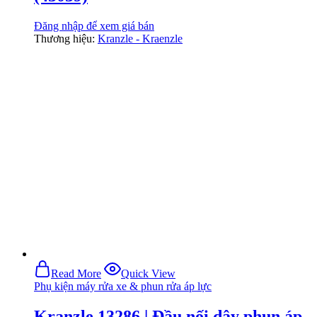
Đăng nhập để xem giá bán
Thương hiệu:
Kranzle - Kraenzle
Read More
Quick View
Phụ kiện máy rửa xe & phun rửa áp lực
Kranzle 13286 | Đầu nối dây phun áp