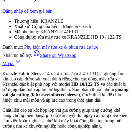
Đăng nhập để xem giá bán
Thương hiệu: KRANZLE
Xuất xứ: Cộng hòa Séc – Made in Czech
Mã phụ tùng: KRANZLE 416131
Công dụng: sửa máy rửa xe KRANZLE HD 10 / 122 TS
Danh mục:
Phụ kiện máy rửa xe & phun rửa áp lực
Nhắn tin hỗ trợ:
Share on Whatsapp
Mô tả
Kranzle Fabric Sleeve 14 x 24 x 5/2.7 (mã 416131) là gioăng làm
kín cao cấp được sản xuất dành riêng cho các dòng máy rửa xe
Kranzle, đặc biệt phù hợp với model
HD 10/122 TS
và các thiết bị
sử dụng đầu bơm áp lực tương thích. Sản phẩm thuộc nhóm
gioăng
vải gia cường (fabric-reinforced sleeve)
, được thiết kế để chịu
nhiệt, chịu mài mòn và áp lực cao trong thời gian dài.
Chất liệu cao su kết hợp lớp vải gia cường giúp tăng cường khả
năng chống biến dạng, giữ độ kín tuyệt đối ngay cả trong điều kiện
làm việc khắc nghiệt – như khi máy hoạt động liên tục trong môi
trường rửa xe chuyên nghiệp hoặc công nghiệp nặng.