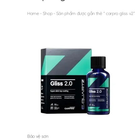
Home
-
Shop
-
Sản phẩm được gắn thẻ “ carpro gliss v2”
Bảo vệ sơn