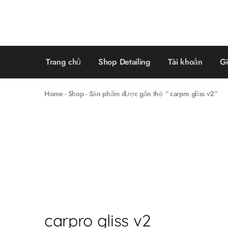
Trang chủ
Shop Detailing
Tài khoản
Gi
Home
-
Shop
-
Sản phẩm được gắn thẻ “ carpro gliss v2”
carpro gliss v2