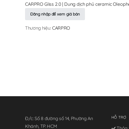
CARPRO Gliss 2.0 | Dung dịch phủ ceramic Oleoph
Đăng nhập để xem giá bán
Thương hiệu:
CARPRO
HỖ TRỢ
Đ/c: Số 8 đường số 14, Phường An
Khánh, TP. HCM
✔️ Thỏa