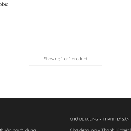
obic
Showing
1
of
1
product
CHỢ DETAILING – THANH LÝ SẢN
 thuận người dùng
Chợ detailing – Thanh lý thiết 