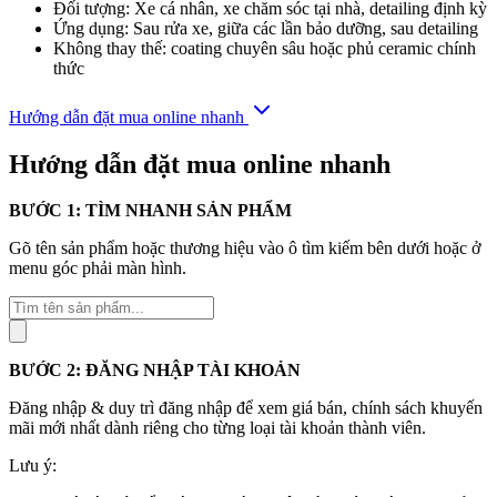
Đối tượng: Xe cá nhân, xe chăm sóc tại nhà, detailing định kỳ
Ứng dụng: Sau rửa xe, giữa các lần bảo dưỡng, sau detailing
Không thay thế: coating chuyên sâu hoặc phủ ceramic chính
thức
Hướng dẫn đặt mua online nhanh
Hướng dẫn đặt mua online nhanh
BƯỚC 1: TÌM NHANH SẢN PHẨM
Gõ tên sản phẩm hoặc thương hiệu vào ô tìm kiếm bên dưới hoặc ở
menu góc phải màn hình.
Tìm
kiếm
sản
phẩm
BƯỚC 2: ĐĂNG NHẬP TÀI KHOẢN
Đăng nhập & duy trì đăng nhập để xem giá bán, chính sách khuyến
mãi mới nhất dành riêng cho từng loại tài khoản thành viên.
Lưu ý: