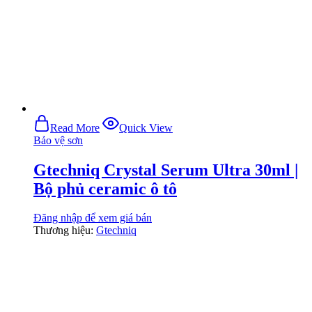
Read More
Quick View
Bảo vệ sơn
Gtechniq Crystal Serum Ultra 30ml |
Bộ phủ ceramic ô tô
Đăng nhập để xem giá bán
Thương hiệu:
Gtechniq