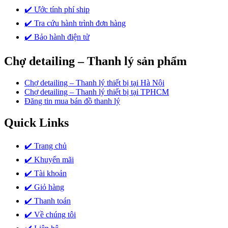
✔️ Ước tính phí ship
✔️ Tra cứu hành trình đơn hàng
✔️ Bảo hành điện tử
Chợ detailing – Thanh lý sản phẩm
Chợ detailing – Thanh lý thiết bị tại Hà Nội
Chợ detailing – Thanh lý thiết bị tại TPHCM
Đăng tin mua bán đồ thanh lý
Quick Links
✔️ Trang chủ
✔️ Khuyến mãi
✔️ Tài khoản
✔️ Giỏ hàng
✔️ Thanh toán
✔️ Về chúng tôi