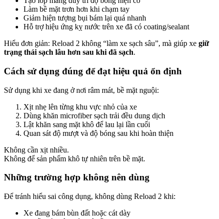
Tạo lớp màng duy trì độ bóng hiện có
Làm bề mặt trơn hơn khi chạm tay
Giảm hiện tượng bụi bám lại quá nhanh
Hỗ trợ hiệu ứng kỵ nước trên xe đã có coating/sealant
Hiểu đơn giản: Reload 2 không “làm xe sạch sâu”, mà giúp xe
giữ
trạng thái sạch lâu hơn sau khi đã sạch
.
Cách sử dụng đúng để đạt hiệu quả ổn định
Sử dụng khi xe đang ở nơi râm mát, bề mặt nguội:
Xịt nhẹ lên từng khu vực nhỏ của xe
Dùng khăn microfiber sạch trải đều dung dịch
Lật khăn sang mặt khô để lau lại lần cuối
Quan sát độ mượt và độ bóng sau khi hoàn thiện
Không cần xịt nhiều.
Không để sản phẩm khô tự nhiên trên bề mặt.
Những trường hợp không nên dùng
Để tránh hiểu sai công dụng, không dùng Reload 2 khi:
Xe đang bám bùn đất hoặc cát dày