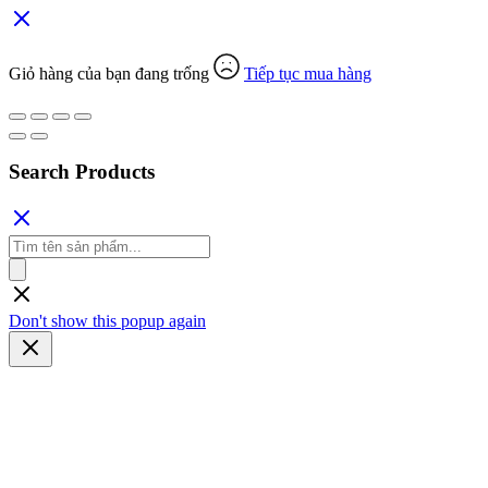
Giỏ hàng của bạn đang trống
Tiếp tục mua hàng
Search Products
Tìm
kiếm
sản
phẩm
Don't show this popup again