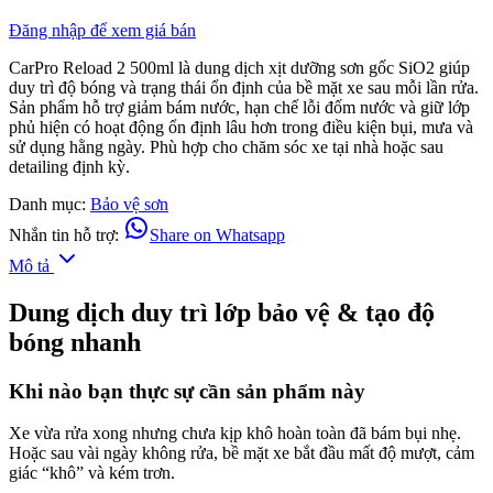
Đăng nhập để xem giá bán
CarPro Reload 2 500ml là dung dịch xịt dưỡng sơn gốc SiO2 giúp
duy trì độ bóng và trạng thái ổn định của bề mặt xe sau mỗi lần rửa.
Sản phẩm hỗ trợ giảm bám nước, hạn chế lỗi đốm nước và giữ lớp
phủ hiện có hoạt động ổn định lâu hơn trong điều kiện bụi, mưa và
sử dụng hằng ngày. Phù hợp cho chăm sóc xe tại nhà hoặc sau
detailing định kỳ.
Danh mục:
Bảo vệ sơn
Nhắn tin hỗ trợ:
Share on Whatsapp
Mô tả
Dung dịch duy trì lớp bảo vệ & tạo độ
bóng nhanh
Khi nào bạn thực sự cần sản phẩm này
Xe vừa rửa xong nhưng chưa kịp khô hoàn toàn đã bám bụi nhẹ.
Hoặc sau vài ngày không rửa, bề mặt xe bắt đầu mất độ mượt, cảm
giác “khô” và kém trơn.