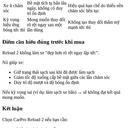
Bề mặt tích tụ bẩn lâu
Xe ít chăm
Hiệu quả hạn chế do thiếu nền
ngày, không có duy
sóc
chăm sóc liên tục
trì ổn định
Kỳ vọng
Mong muốn thay đổi
Không tạo thay đổi thẩm mỹ
hiệu ứng
rõ rệt ngay sau một
mạnh tức thì
bóng tức thì
lần dùng
Điểm cần hiểu đúng trước khi mua
Reload 2 không làm xe “đẹp hơn rõ rệt ngay lập tức”.
Nó giúp xe:
Giữ trạng thái sạch sau khi đã được làm sạch
Giảm tốc độ xuống cấp bề mặt giữa các lần chăm sóc
Duy trì độ mượt và độ bóng ổn định
Nếu kỳ vọng sai (ví dụ: làm sạch xe bẩn) → sẽ không đạt kết quả
mong muốn.
Kết luận
Chọn CarPro Reload 2 nếu bạn cần: