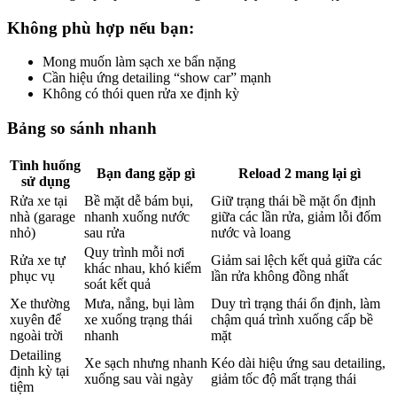
Không phù hợp nếu bạn:
Mong muốn làm sạch xe bẩn nặng
Cần hiệu ứng detailing “show car” mạnh
Không có thói quen rửa xe định kỳ
Bảng so sánh nhanh
Tình huống
Bạn đang gặp gì
Reload 2 mang lại gì
sử dụng
Rửa xe tại
Bề mặt dễ bám bụi,
Giữ trạng thái bề mặt ổn định
nhà (garage
nhanh xuống nước
giữa các lần rửa, giảm lỗi đốm
nhỏ)
sau rửa
nước và loang
Quy trình mỗi nơi
Rửa xe tự
Giảm sai lệch kết quả giữa các
khác nhau, khó kiểm
phục vụ
lần rửa không đồng nhất
soát kết quả
Xe thường
Mưa, nắng, bụi làm
Duy trì trạng thái ổn định, làm
xuyên để
xe xuống trạng thái
chậm quá trình xuống cấp bề
ngoài trời
nhanh
mặt
Detailing
Xe sạch nhưng nhanh
Kéo dài hiệu ứng sau detailing,
định kỳ tại
xuống sau vài ngày
giảm tốc độ mất trạng thái
tiệm