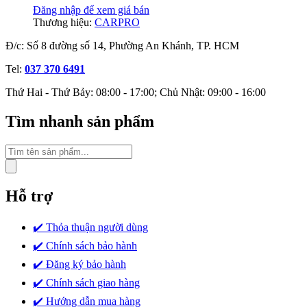
Đăng nhập để xem giá bán
Thương hiệu:
CARPRO
Đ/c: Số 8 đường số 14, Phường An Khánh, TP. HCM
Tel:
037 370 6491
Thứ Hai - Thứ Bảy: 08:00 - 17:00; Chủ Nhật: 09:00 - 16:00
Tìm nhanh sản phẩm
Tìm
kiếm
sản
phẩm
Hỗ trợ
✔️ Thỏa thuận người dùng
✔️ Chính sách bảo hành
✔️ Đăng ký bảo hành
✔️ Chính sách giao hàng
✔️ Hướng dẫn mua hàng