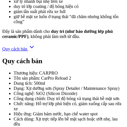
xử lý nhanh bụi nhẹ trên xe
duy trì lớp coating / độ bóng hiện có
giảm tần suất phải rửa xe full
giữ bề mặt xe luôn ở trạng thái “đã chăm nhưng không tốn
công”
Đây là sản phẩm dành cho
duy trì (như bảo dưỡng lớp phủ
ceramic/PPF)
, không phải làm mới từ đầu.
Quy cách bán
Quy cách bán
Thương hiệu: CARPRO
Tên sản phẩm: CarPro Reload 2
Dung tích: 500ml
Dạng: Xịt dưỡng sơn (Spray Detailer / Maintenance Spray)
Công nghệ: SiO2 (Silicon Dioxide)
Công dụng chính: Duy trì độ bóng và trạng thái bề mặt sơn
Chức năng: Hỗ trợ lớp phủ hiện có, giảm xuống cấp sau rửa
xe
Hiệu ứng: Giảm bám nước, hạn chế water spot
Cách dùng: Xịt trực tiếp lên bề mặt sạch hoặc ướt nhẹ, lau
đều