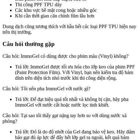
Thi công PPF TPU dày
Các khu vực bề mặt cong hoặc nhiều góc
Khi cần thời gian căn chỉnh film lâu hơn
Dung dịch cũng tương thích với hầu hết các loại PPF TPU hiện nay
trên thị trường.
Câu hỏi thường gặp
Câu hỏi: ImmoGel có dùng được cho phim màu (Vinyl) không?
Trả lời: ImmoGel được tối ưu hóa cho lớp keo của phim PPF
(Paint Protection Film). Với Vinyl, bạn nên kiểm tra độ bám
dính trên diện tích nhỏ trước khi thi công diện rộng.
Câu hỏi: Tôi nên pha ImmoGel với nước gì?
Trả lời: Để đạt hiệu quả tốt nhất và không bị cặn, hãy pha
ImmoGel với nước cất hoặc nước lọc tinh khiết.
Câu hỏi: Tại sao tôi thấy gạt nặng tay hơn so với dùng nước xà
phòng?
Trả lời: Đó là do độ nhớt của Gel đang bảo vệ keo. Hãy đảm
bảo gạt đủ áp lực để đẩy hết lớp gel ra ngoài, kết quả bám