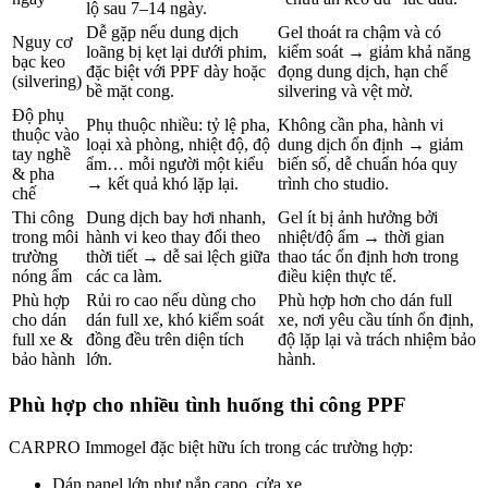
lộ sau 7–14 ngày.
Dễ gặp nếu dung dịch
Gel thoát ra chậm và có
Nguy cơ
loãng bị kẹt lại dưới phim,
kiểm soát → giảm khả năng
bạc keo
đặc biệt với PPF dày hoặc
đọng dung dịch, hạn chế
(silvering)
bề mặt cong.
silvering và vệt mờ.
Độ phụ
Phụ thuộc nhiều: tỷ lệ pha,
Không cần pha, hành vi
thuộc vào
loại xà phòng, nhiệt độ, độ
dung dịch ổn định → giảm
tay nghề
ẩm… mỗi người một kiểu
biến số, dễ chuẩn hóa quy
& pha
→ kết quả khó lặp lại.
trình cho studio.
chế
Thi công
Dung dịch bay hơi nhanh,
Gel ít bị ảnh hưởng bởi
trong môi
hành vi keo thay đổi theo
nhiệt/độ ẩm → thời gian
trường
thời tiết → dễ sai lệch giữa
thao tác ổn định hơn trong
nóng ẩm
các ca làm.
điều kiện thực tế.
Phù hợp
Rủi ro cao nếu dùng cho
Phù hợp hơn cho dán full
cho dán
dán full xe, khó kiểm soát
xe, nơi yêu cầu tính ổn định,
full xe &
đồng đều trên diện tích
độ lặp lại và trách nhiệm bảo
bảo hành
lớn.
hành.
Phù hợp cho nhiều tình huống thi công PPF
CARPRO Immogel đặc biệt hữu ích trong các trường hợp:
Dán panel lớn như nắp capo, cửa xe