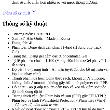
dính sẽ chắc chắn hơn nhiều so với nước thông thường.
Thông số kỹ thuật
Thông số kỹ thuật
Thương hiệu: CARPRO
Xuất xứ: Hàn Quốc – Made in Korea
Dung tích: 4L
Phân loại: Dung dịch dán phim Hybrid (Hybrid Slip-Tack
Gel)
Trạng thái: Dạng gel đậm đặc (Concentrated Gel)
Tỷ lệ pha tiêu chuẩn: 1:100 (Ví dụ: 10ml ImmoGel pha với 1
lít nước)
Độ pH: 7.0 (Trung tính – An toàn tuyệt đối cho bề mặt sơn và
lớp keo nhạy cảm)
Thành phần hóa học: Công thức sạch, không chứa Silicone,
không chứa Ammonia, không gây biến tính polymer của PPF.
Độ nhớt: Cao (Giúp tạo lớp đệm bảo vệ keo và kiểm soát tốc
độ thoát dung dịch)
Tương thích vật liệu: Phim bảo vệ sơn (PPF) gốc TPU/TPH;
Phim bảo vệ kính (Windshield Protection), Phim màu (Vinyl)
–
Cần test độ bám dính trước.
Nhiệt độ hoạt động lý tưởng: 15°C – 38°C (Duy trì độ trượt