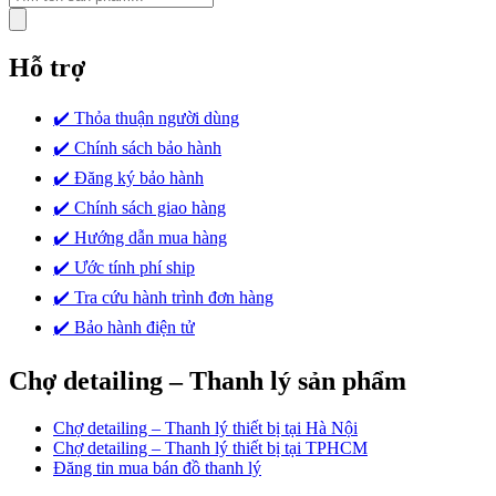
kiếm
sản
phẩm
Hỗ trợ
✔️ Thỏa thuận người dùng
✔️ Chính sách bảo hành
✔️ Đăng ký bảo hành
✔️ Chính sách giao hàng
✔️ Hướng dẫn mua hàng
✔️ Ước tính phí ship
✔️ Tra cứu hành trình đơn hàng
✔️ Bảo hành điện tử
Chợ detailing – Thanh lý sản phẩm
Chợ detailing – Thanh lý thiết bị tại Hà Nội
Chợ detailing – Thanh lý thiết bị tại TPHCM
Đăng tin mua bán đồ thanh lý