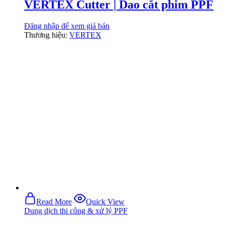
VERTEX Cutter | Dao cắt phim PPF
Đăng nhập để xem giá bán
Thương hiệu:
VERTEX
Read More
Quick View
Dung dịch thi công & xử lý PPF