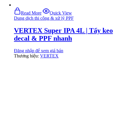
Read More
Quick View
Dung dịch thi công & xử lý PPF
VERTEX Super IPA 4L | Tẩy keo
decal & PPF nhanh
Đăng nhập để xem giá bán
Thương hiệu:
VERTEX