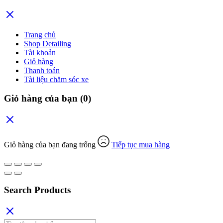
Trang chủ
Shop Detailing
Tài khoản
Giỏ hàng
Thanh toán
Tài liệu chăm sóc xe
Giỏ hàng của bạn
(0)
Giỏ hàng của bạn đang trống
Tiếp tục mua hàng
Search Products
Tìm