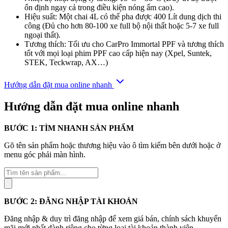
ổn định ngay cả trong điều kiện nóng ẩm cao).
Hiệu suất: Một chai 4L có thể pha được 400 Lít dung dịch thi
công (Đủ cho hơn 80-100 xe full bộ nội thất hoặc 5-7 xe full
ngoại thất).
Tương thích: Tối ưu cho CarPro Immortal PPF và tương thích
tốt với mọi loại phim PPF cao cấp hiện nay (Xpel, Suntek,
STEK, Teckwrap, AX…)
Hướng dẫn đặt mua online nhanh
Hướng dẫn đặt mua online nhanh
BƯỚC 1: TÌM NHANH SẢN PHẨM
Gõ tên sản phẩm hoặc thương hiệu vào ô tìm kiếm bên dưới hoặc ở
menu góc phải màn hình.
Tìm
kiếm
sản
phẩm
BƯỚC 2: ĐĂNG NHẬP TÀI KHOẢN
Đăng nhập & duy trì đăng nhập để xem giá bán, chính sách khuyến
mãi mới nhất dành riêng cho từng loại tài khoản thành viên.