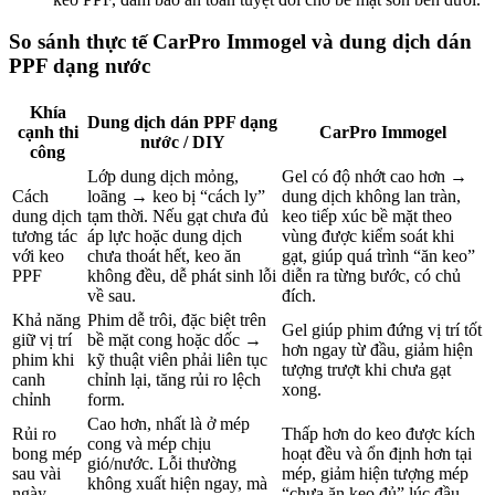
So sánh thực tế
CarPro Immogel
và dung dịch dán
PPF dạng nước
Khía
Dung dịch dán PPF dạng
cạnh thi
CarPro Immogel
nước / DIY
công
Lớp dung dịch mỏng,
Gel có độ nhớt cao hơn →
Cách
loãng → keo bị “cách ly”
dung dịch không lan tràn,
dung dịch
tạm thời. Nếu gạt chưa đủ
keo tiếp xúc bề mặt theo
tương tác
áp lực hoặc dung dịch
vùng được kiểm soát khi
với keo
chưa thoát hết, keo ăn
gạt, giúp quá trình “ăn keo”
PPF
không đều, dễ phát sinh lỗi
diễn ra từng bước, có chủ
về sau.
đích.
Khả năng
Phim dễ trôi, đặc biệt trên
Gel giúp phim đứng vị trí tốt
giữ vị trí
bề mặt cong hoặc dốc →
hơn ngay từ đầu, giảm hiện
phim khi
kỹ thuật viên phải liên tục
tượng trượt khi chưa gạt
canh
chỉnh lại, tăng rủi ro lệch
xong.
chỉnh
form.
Cao hơn, nhất là ở mép
Rủi ro
Thấp hơn do keo được kích
cong và mép chịu
bong mép
hoạt đều và ổn định hơn tại
gió/nước. Lỗi thường
sau vài
mép, giảm hiện tượng mép
không xuất hiện ngay, mà
ngày
“chưa ăn keo đủ” lúc đầu.