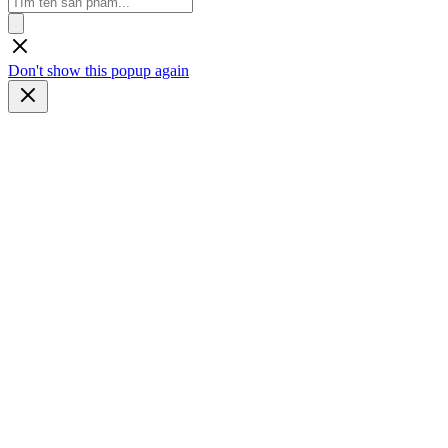
kiếm
sản
phẩm
Don't show this popup again