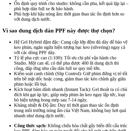
Ổn định quy trình cho studio: không cần pha, kết quả lặp lại –
phù hợp dán full xe & bảo hành.
Phù hợp khí hậu nóng ẩm: thời gian thao tác ổn định hơn so
với dung dịch nước.
Vì sao dung dịch dán PPF này được thợ chọn?
Hệ Gel Hybrid đậm đặc: Cung cấp lớp đệm đủ dày để bảo vệ
keo phim, ngăn ngừa hiện tượng bạc keo (silvering) ngay cả
với các dòng PPF dày.
Tỷ lệ pha cực cao (1:100): Tối ưu chi phí vận hành cho
Studio. Một can 4L có thể pha được 400 lít dung dịch thi
công, đáp ứng nhu cầu dán full xe quy mô lớn.
Kiểm soát canh chỉnh (Slip Control): Giữ phim đứng vị trí tốt
trên bề mặt dốc hoặc cong, giảm thao tác kéo chỉnh gây giãn
phim hoặc lỗi bụi.
Kích hoạt bám dính nhanh (Instant Tack): Gel thoát ra có chủ
đích khi gạt áp lực, giúp mép phim ăn keo ngay lập tức, loại
bỏ hiện tượng bong mép sau 7-14 ngày.
Kháng nhiệt & Độ ẩm: Duy trì thời gian thao tác ổn định
trong môi trường nóng ẩm của Việt Nam, không bay hơi quá
nhanh như dung dịch nước.
Công thức sạch:
Không chứa hóa chất gây biến đổi cấu trúc
keo PPF, đảm bảo an toàn tuyệt đối cho bề mặt sơn bên dưới.