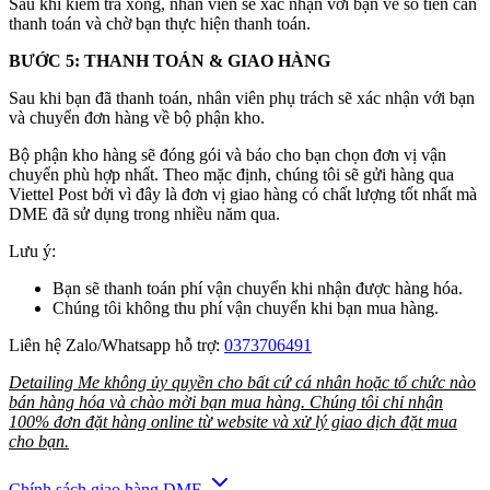
Sau khi kiểm tra xong, nhân viên sẽ xác nhận với bạn về số tiền cần
thanh toán và chờ bạn thực hiện thanh toán.
BƯỚC 5: THANH TOÁN & GIAO HÀNG
Sau khi bạn đã thanh toán, nhân viên phụ trách sẽ xác nhận với bạn
và chuyển đơn hàng về bộ phận kho.
Bộ phận kho hàng sẽ đóng gói và báo cho bạn chọn đơn vị vận
chuyển phù hợp nhất. Theo mặc định, chúng tôi sẽ gửi hàng qua
Viettel Post bởi vì đây là đơn vị giao hàng có chất lượng tốt nhất mà
DME đã sử dụng trong nhiều năm qua.
Lưu ý:
Bạn sẽ thanh toán phí vận chuyển khi nhận được hàng hóa.
Chúng tôi không thu phí vận chuyển khi bạn mua hàng.
Liên hệ Zalo/Whatsapp hỗ trợ:
0373706491
Detailing Me không ủy quyền cho bất cứ cá nhân hoặc tổ chức nào
bán hàng hóa và chào mời bạn mua hàng. Chúng tôi chỉ nhận
100% đơn đặt hàng online từ website và xử lý giao dịch đặt mua
cho bạn.
Chính sách giao hàng DME