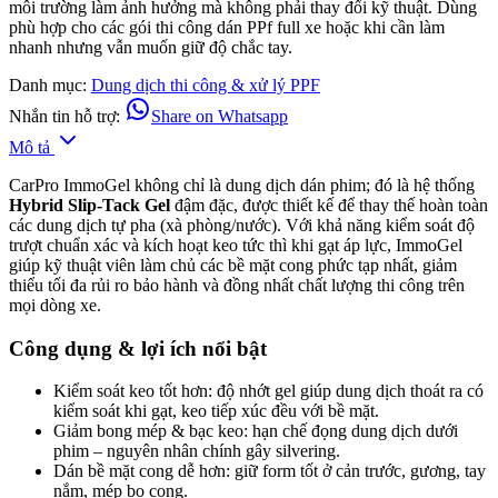
môi trường làm ảnh hưởng mà không phải thay đổi kỹ thuật. Dùng
phù hợp cho các gói thi công dán PPf full xe hoặc khi cần làm
nhanh nhưng vẫn muốn giữ độ chắc tay.
Danh mục:
Dung dịch thi công & xử lý PPF
Nhắn tin hỗ trợ:
Share on Whatsapp
Mô tả
CarPro ImmoGel không chỉ là dung dịch dán phim; đó là hệ thống
Hybrid Slip-Tack Gel
đậm đặc, được thiết kế để thay thế hoàn toàn
các dung dịch tự pha (xà phòng/nước). Với khả năng kiểm soát độ
trượt chuẩn xác và kích hoạt keo tức thì khi gạt áp lực, ImmoGel
giúp kỹ thuật viên làm chủ các bề mặt cong phức tạp nhất, giảm
thiểu tối đa rủi ro bảo hành và đồng nhất chất lượng thi công trên
mọi dòng xe.
Công dụng & lợi ích nổi bật
Kiểm soát keo tốt hơn: độ nhớt gel giúp dung dịch thoát ra có
kiểm soát khi gạt, keo tiếp xúc đều với bề mặt.
Giảm bong mép & bạc keo: hạn chế đọng dung dịch dưới
phim – nguyên nhân chính gây silvering.
Dán bề mặt cong dễ hơn: giữ form tốt ở cản trước, gương, tay
nắm, mép bo cong.