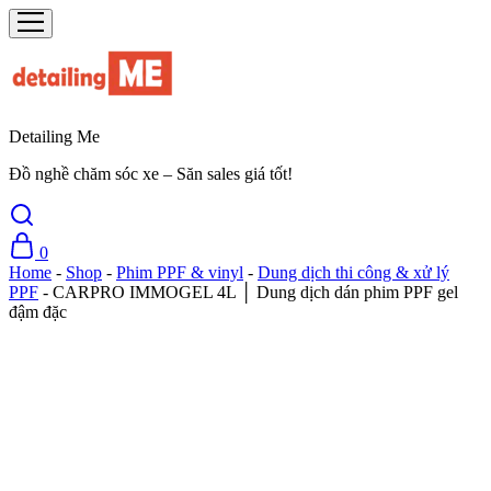
Detailing Me
Đồ nghề chăm sóc xe – Săn sales giá tốt!
0
Home
-
Shop
-
Phim PPF & vinyl
-
Dung dịch thi công & xử lý
PPF
-
CARPRO IMMOGEL 4L │ Dung dịch dán phim PPF gel
đậm đặc