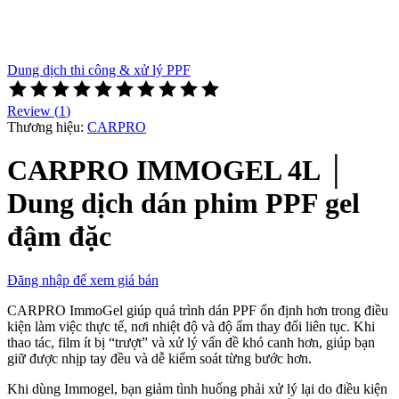
Dung dịch thi công & xử lý PPF
Rated
5
Review (
1
)
out
Thương hiệu:
CARPRO
of
5
CARPRO IMMOGEL 4L │
based
on
Dung dịch dán phim PPF gel
1
customer
đậm đặc
rating
Đăng nhập để xem giá bán
CARPRO ImmoGel giúp quá trình dán PPF ổn định hơn trong điều
kiện làm việc thực tế, nơi nhiệt độ và độ ẩm thay đổi liên tục. Khi
thao tác, film ít bị “trượt” và xử lý vấn đề khó canh hơn, giúp bạn
giữ được nhịp tay đều và dễ kiểm soát từng bước hơn.
Khi dùng Immogel, bạn giảm tình huống phải xử lý lại do điều kiện