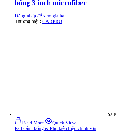
bóng 3 inch microfiber
Đăng nhập để xem giá bán
Thương hiệu:
CARPRO
Sale
Read More
Quick View
Pad đánh bóng & Phụ kiện hiệu chỉnh sơn