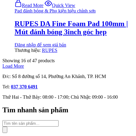
Read More
Quick View
Pad đánh bóng & Phụ kiện hiệu chỉnh sơn
RUPES DA Fine Foam Pad 100mm |
Mút đánh bóng 3inch góc hẹp
Đăng nhập để xem giá bán
Thương hiệu:
RUPES
Showing
16
of
47
products
Load More
Đ/c: Số 8 đường số 14, Phường An Khánh, TP. HCM
Tel:
037 370 6491
Thứ Hai - Thứ Bảy: 08:00 - 17:00; Chủ Nhật: 09:00 - 16:00
Tìm nhanh sản phẩm
Tìm
kiếm
sản