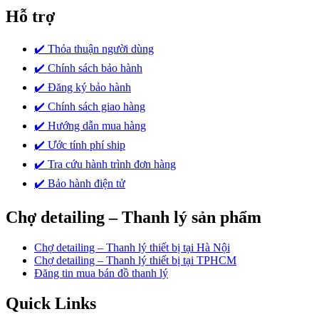
phẩm
Hỗ trợ
✔️ Thỏa thuận người dùng
✔️ Chính sách bảo hành
✔️ Đăng ký bảo hành
✔️ Chính sách giao hàng
✔️ Hướng dẫn mua hàng
✔️ Ước tính phí ship
✔️ Tra cứu hành trình đơn hàng
✔️ Bảo hành điện tử
Chợ detailing – Thanh lý sản phẩm
Chợ detailing – Thanh lý thiết bị tại Hà Nội
Chợ detailing – Thanh lý thiết bị tại TPHCM
Đăng tin mua bán đồ thanh lý
Quick Links