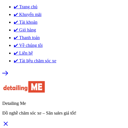
✔️ Trang chủ
✔️ Khuyến mãi
✔️ Tài khoản
✔️ Giỏ hàng
✔️ Thanh toán
✔️ Về chúng tôi
✔️ Liên hệ
✔️ Tài liệu chăm sóc xe
Detailing Me
Đồ nghề chăm sóc xe – Săn sales giá tốt!