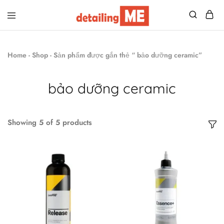
Detailing
Đồ
Me
nghề
chăm
Home
-
Shop
-
Sản phẩm được gắn thẻ “ bảo dưỡng ceramic”
sóc
xe
–
Săn
bảo dưỡng ceramic
sales
giá
tốt!
Showing
5
of
5
products