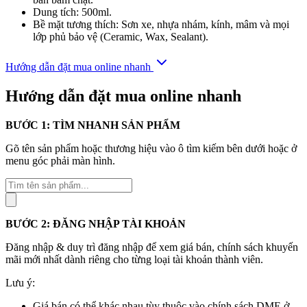
Dung tích: 500ml.
Bề mặt tương thích: Sơn xe, nhựa nhám, kính, mâm và mọi
lớp phủ bảo vệ (Ceramic, Wax, Sealant).
Hướng dẫn đặt mua online nhanh
Hướng dẫn đặt mua online nhanh
BƯỚC 1: TÌM NHANH SẢN PHẨM
Gõ tên sản phẩm hoặc thương hiệu vào ô tìm kiếm bên dưới hoặc ở
menu góc phải màn hình.
Tìm
kiếm
sản
phẩm
BƯỚC 2: ĐĂNG NHẬP TÀI KHOẢN
Đăng nhập & duy trì đăng nhập để xem giá bán, chính sách khuyến
mãi mới nhất dành riêng cho từng loại tài khoản thành viên.
Lưu ý:
Giá bán có thể khác nhau tùy thuộc vào chính sách DME ở