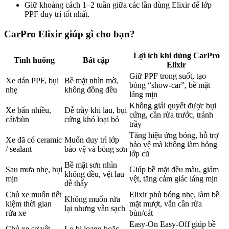
Giữ khoảng cách 1–2 tuần giữa các lần dùng Elixir để lớp
PPF duy trì tốt nhất.
CarPro Elixir giúp gì cho bạn?
Lợi ích khi dùng CarPro
Tình huống
Bất cập
Elixir
Giữ PPF trong suốt, tạo
Xe dán PPF, bụi
Bề mặt nhìn mờ,
bóng “show-car”, bề mặt
nhẹ
không đồng đều
láng mịn
Không giải quyết được bụi
Xe bẩn nhiều,
Dễ trầy khi lau, bụi
cứng, cần rửa trước, tránh
cát/bùn
cứng khó loại bỏ
trầy
Tăng hiệu ứng bóng, hỗ trợ
Xe đã có ceramic
Muốn duy trì lớp
bảo vệ mà không làm hỏng
/ sealant
bảo vệ và bóng sơn
lớp cũ
Bề mặt sơn nhìn
Sau mưa nhẹ, bụi
Giúp bề mặt đều màu, giảm
không đều, vệt lau
mịn
vệt, tăng cảm giác láng mịn
dễ thấy
Chủ xe muốn tiết
Elixir phủ bóng nhẹ, làm bề
Không muốn rửa
kiệm thời gian
mặt mượt, vẫn cần rửa
lại nhưng vẫn sạch
rửa xe
bùn/cát
Easy-On Easy-Off giúp bề
Chủ xe sợ vệt
Lo bị loang hoặc