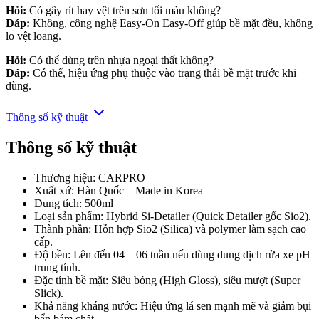
Hỏi:
Có gây rít hay vệt trên sơn tối màu không?
Đáp:
Không, công nghệ Easy-On Easy-Off giúp bề mặt đều, không
lo vệt loang.
Hỏi:
Có thể dùng trên nhựa ngoại thất không?
Đáp:
Có thể, hiệu ứng phụ thuộc vào trạng thái bề mặt trước khi
dùng.
Thông số kỹ thuật
Thông số kỹ thuật
Thương hiệu: CARPRO
Xuất xứ: Hàn Quốc – Made in Korea
Dung tích: 500ml
Loại sản phẩm: Hybrid Si-Detailer (Quick Detailer gốc Sio2).
Thành phần: Hỗn hợp Sio2 (Silica) và polymer làm sạch cao
cấp.
Độ bền: Lên đến 04 – 06 tuần nếu dùng dung dịch rửa xe pH
trung tính.
Đặc tính bề mặt: Siêu bóng (High Gloss), siêu mượt (Super
Slick).
Khả năng kháng nước: Hiệu ứng lá sen mạnh mẽ và giảm bụi
bẩn bám chặt.