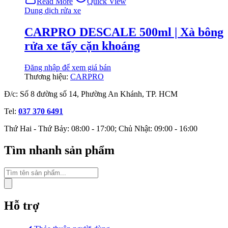
Read More
Quick View
Dung dịch rửa xe
CARPRO DESCALE 500ml | Xà bông
rửa xe tẩy cặn khoáng
Đăng nhập để xem giá bán
Thương hiệu:
CARPRO
Đ/c: Số 8 đường số 14, Phường An Khánh, TP. HCM
Tel:
037 370 6491
Thứ Hai - Thứ Bảy: 08:00 - 17:00; Chủ Nhật: 09:00 - 16:00
Tìm nhanh sản phẩm
Tìm
kiếm
sản
phẩm
Hỗ trợ