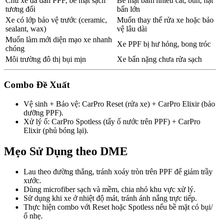
Chủ xe đã dán PPF, bề mặt sạch
Bề mặt bám nhiều cát, bùn, hạt
tương đối
bẩn lớn
Xe có lớp bảo vệ trước (ceramic,
Muốn thay thế rửa xe hoặc bảo
sealant, wax)
vệ lâu dài
Muốn làm mới diện mạo xe nhanh
Xe PPF bị hư hỏng, bong tróc
chóng
Môi trường đô thị bụi mịn
Xe bẩn nặng chưa rửa sạch
Combo Đề Xuất
Vệ sinh + Bảo vệ: CarPro Reset (rửa xe) + CarPro Elixir (bảo
dưỡng PPF).
Xử lý ố: CarPro Spotless (tẩy ố nước trên PPF) + CarPro
Elixir (phủ bóng lại).
Mẹo Sử Dụng theo DME
Lau theo đường thẳng, tránh xoáy tròn trên PPF để giảm trầy
xước.
Dùng microfiber sạch và mềm, chia nhỏ khu vực xử lý.
Sử dụng khi xe ở nhiệt độ mát, tránh ánh nắng trực tiếp.
Thực hiện combo với Reset hoặc Spotless nếu bề mặt có bụi/
ố nhẹ.