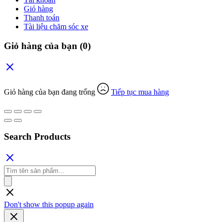
Giỏ hàng
Thanh toán
Tài liệu chăm sóc xe
Giỏ hàng của bạn
(0)
Giỏ hàng của bạn đang trống
Tiếp tục mua hàng
Search Products
Tìm
kiếm
sản
phẩm
Don't show this popup again