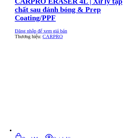
CARPRO ERASER 4L | Xử lý tạp
chất sau đánh bóng & Prep
Coating/PPF
Đăng nhập để xem giá bán
Thương hiệu:
CARPRO