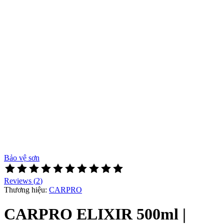
Bảo vệ sơn
Rated
4
Reviews (
2
)
out
Thương hiệu:
CARPRO
of
5
CARPRO ELIXIR 500ml |
based
on