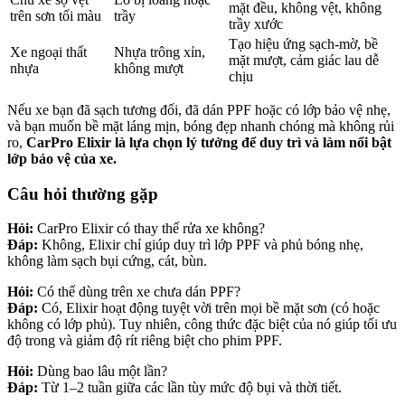
mặt đều, không vệt, không
trên sơn tối màu
trầy
trầy xước
Tạo hiệu ứng sạch-mờ, bề
Xe ngoại thất
Nhựa trông xỉn,
mặt mượt, cảm giác lau dễ
nhựa
không mượt
chịu
Nếu xe bạn đã sạch tương đối, đã dán PPF hoặc có lớp bảo vệ nhẹ,
và bạn muốn bề mặt láng mịn, bóng đẹp nhanh chóng mà không rủi
ro,
CarPro Elixir là lựa chọn lý tưởng để duy trì và làm nổi bật
lớp bảo vệ của xe.
Câu hỏi thường gặp
Hỏi:
CarPro Elixir có thay thế rửa xe không?
Đáp:
Không, Elixir chỉ giúp duy trì lớp PPF và phủ bóng nhẹ,
không làm sạch bụi cứng, cát, bùn.
Hỏi:
Có thể dùng trên xe chưa dán PPF?
Đáp:
Có, Elixir hoạt động tuyệt vời trên mọi bề mặt sơn (có hoặc
không có lớp phủ). Tuy nhiên, công thức đặc biệt của nó giúp tối ưu
độ trong và giảm độ rít riêng biệt cho phim PPF.
Hỏi:
Dùng bao lâu một lần?
Đáp:
Từ 1–2 tuần giữa các lần tùy mức độ bụi và thời tiết.