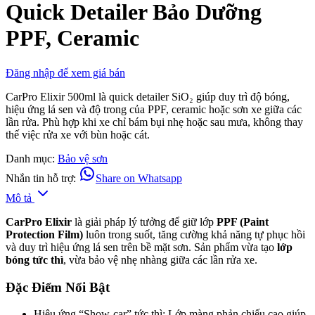
Quick Detailer Bảo Dưỡng
2
customer
PPF, Ceramic
ratings
Đăng nhập để xem giá bán
CarPro Elixir 500ml là quick detailer SiO₂ giúp duy trì độ bóng,
hiệu ứng lá sen và độ trong của PPF, ceramic hoặc sơn xe giữa các
lần rửa. Phù hợp khi xe chỉ bám bụi nhẹ hoặc sau mưa, không thay
thế việc rửa xe với bùn hoặc cát.
Danh mục:
Bảo vệ sơn
Nhắn tin hỗ trợ:
Share on Whatsapp
Mô tả
CarPro Elixir
là giải pháp lý tưởng để giữ lớp
PPF (Paint
Protection Film)
luôn trong suốt, tăng cường khả năng tự phục hồi
và duy trì hiệu ứng lá sen trên bề mặt sơn. Sản phẩm vừa tạo
lớp
bóng tức thì
, vừa bảo vệ nhẹ nhàng giữa các lần rửa xe.
Đặc Điểm Nổi Bật
Hiệu ứng “Show-car” tức thì: Lớp màng phản chiếu cao giúp