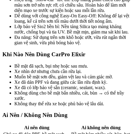
màu sơn trở nên rực rỡ, có chiều sâu. Hoàn hảo để làm mới
diện mạo xe trước sự kiện hoặc sau mỗi lần rửa.
Dễ dùng với công nghệ Easy-On Easy-Off: Không để lại vệt
loang, kể cả trên sơn tối màu dưới thời tiết nóng ẩm.
Lớp bảo vệ Sio2 bền bỉ: Nền tảng Silica tạo màng kháng
nước, chống bụi và tia UV. Bề mặt mịn, giảm ma sát khi lau.
Đa năng: Sử dụng trên sơn khô hoặc ướt, vừa rút ngắn thời
gian vệ sinh, vừa phủ bóng bảo vệ.
Khi Nào Nên Dùng CarPro Elixir
Bề mặt đã sạch, bụi nhẹ hoặc sau mưa.
Xe nhìn dơ nhưng chưa cần rửa lại.
Muốn bề mặt sơn đều, giảm vệt lau và cảm giác mờ.
Xe đã dán PPF và đang giữa các lần rửa định kỳ.
Xe đã có lớp bảo vệ sẵn (ceramic, sealant, wax).
Không dùng cho bề mặt bẩn nhiều, cát, bùn → có thể trầy
xước.
Không thay thế rửa xe hoặc phủ bảo vệ lâu dài.
Ai Nên / Không Nên Dùng
Ai nên dùng
Ai không nên dùng